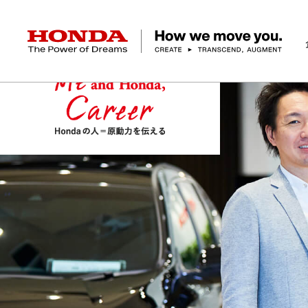
HONDA The Power of Dreams
企業情報 トップ
事業 トップ
テクノロジー/イノベーション トップ
サステナビリティ トップ
投資家情報 トップ
ニュースルーム
Discover Honda
社長メッセージ
クルマ
研究開発
ESGレポート
経営方針
ニュースルーム
Discover Honda
バイク
テクノロジー
IR資料室
Honda Report
経営方針
パワープロダクツ
財務・業績情報
デザイン
会社概要
環境
オープンイノベーショ
マリン
社会
株式・債券情報
ヒストリー
その他事
ガバナン
コ