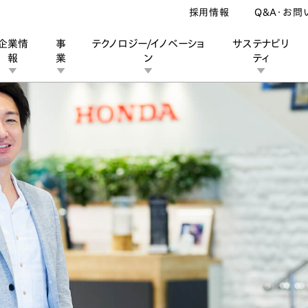
採用情報
Q&A・お問
企業情
事
テクノロジー/イノベーショ
サステナビリ
報
業
ン
ティ
ン
業
ス
ーポレートブランド
IRカレンダー
安全への取り組み
個人投資家の皆様へ
企業スポーツ
品質への取り組み
モータースポーツ
Honda Report