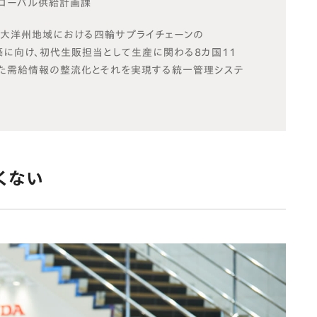
グローバル供給計画課
ア大洋州地域における四輪サプライチェーンの
 機能構築に向け、初代生販担当として生産に関わる8カ国11
た需給情報の整流化とそれを実現する統一管理システ
くない