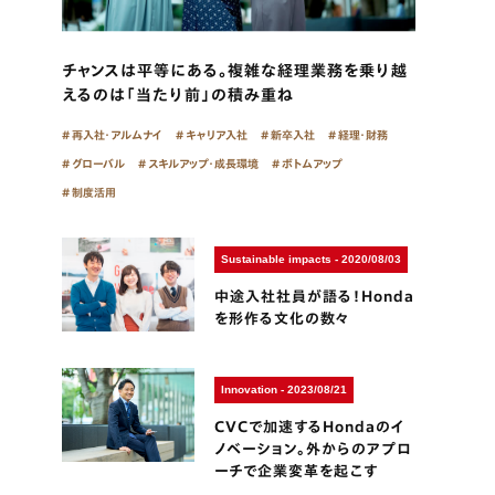
チャンスは平等にある。複雑な経理業務を乗り越
えるのは「当たり前」の積み重ね
再入社・アルムナイ
キャリア入社
新卒入社
経理・財務
グローバル
スキルアップ・成長環境
ボトムアップ
制度活用
Sustainable impacts - 2020/08/03
中途入社社員が語る！Honda
を形作る文化の数々
Innovation - 2023/08/21
CVCで加速するHondaのイ
ノベーション。外からのアプロ
ーチで企業変革を起こす