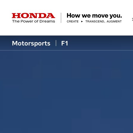
HONDA The Power of Dreams
Motorsports
F1
企業情報 トップ
事業 トップ
テクノロジー/イノベーション トップ
サステナビリティ トップ
投資家情報 トップ
ニュースルーム
Discover Honda
社長メッセージ
クルマ
研究開発
ESGレポート
経営方針
ニュースルーム
Discover Honda
バイク
テクノロジー
IR資料室
Honda Report
経営方針
パワープロダクツ
財務・業績情報
デザイン
会社概要
環境
オープンイノベーショ
マリン
社会
株式・債券情報
ヒストリー
その他事
ガバナン
コ