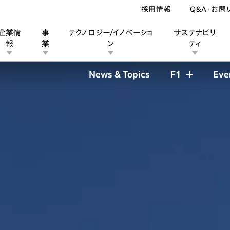
採用情報
Q&A・お問
企業情
事
テクノロジー/イノベーショ
サステナビリ
報
業
ン
ティ
News & Topics
F1
Eve
ン
業
ス
ーポレートブランド
IRカレンダー
安全への取り組み
個人投資家の皆様へ
企業スポーツ
品質への取り組み
モータースポーツ
Honda Report