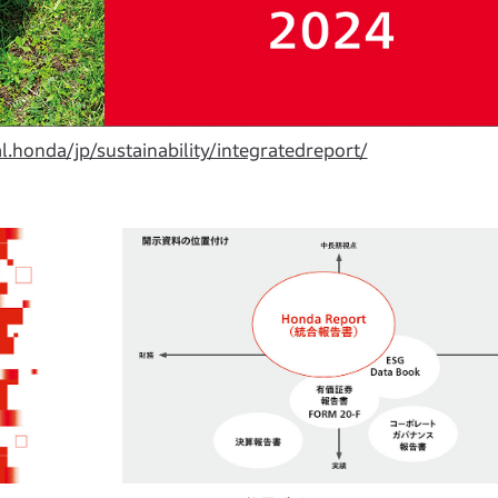
l.honda/jp/sustainability/integratedreport/