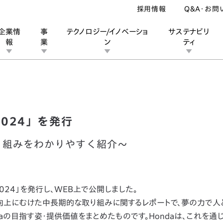
採用情報
Q&A・お問
企業情
事
テクノロジー/イノベーショ
サステナビリ
報
業
ン
ティ
eport 2024」を発行
ン
業
ス
ーポレートブランド
IRカレンダー
安全への取り組み
個人投資家の皆様へ
企業スポーツ
品質への取り組み
モータースポーツ
Honda Report
 2024」を発行
取り組みをわかりやすく紹介～
 2024」を発行し、WEB上で公開しました。
業価値向上にむけた中長期的な取り組みに関するレポートで、夢の力で
aの目指す姿・提供価値をまとめたものです。Hondaは、これを通