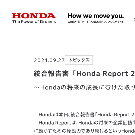
HONDA The Power of Dreams
ホーム
ニュースルーム
統合報告書「Honda R
企業情報 トップ
事業 トップ
テクノロジー/イノベーション トップ
サステナビリティ トップ
投資家情報 トップ
ニュースルーム
Discover Honda
2024.09.27
トピックス
社長メッセージ
クルマ
研究開発
ESGレポート
経営方針
ニュースルーム
Discover Honda
バイク
テクノロジー
IR資料室
Honda Report
経営方針
パワープロダクツ
財務・業績情報
デザイン
会社概要
環境
オープンイノベーショ
マリン
社会
株式・債券情報
ヒストリー
その他事
ガバナン
コ
統合報告書「Honda Report
～Hondaの将来の成長にむけた
Hondaは本日、統合報告書「Honda Report
Honda Reportは、Hondaの将来の企
に動かすための原動力であり続けるというHond