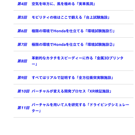
第4回
空気を味方に、風を極める「実車風洞」
第5回
モビリティの核はここで鍛える「台上試験施設」
第6回
極限の環境でHondaを仕立てる「環境試験施設①」
第7回
極限の環境でHondaを仕立てる「環境試験施設②」
革新的なカタチをスピーディーに作る「金属3Dプリンタ
第8回
ー」
第9回
すべてはリアルで証明する「全方位衝突実験施設」
第10回
バーチャルが変える開発プロセス「XR検証施設」
バーチャルを用いて人を研究する「ドライビングシミュレー
第11回
ター」