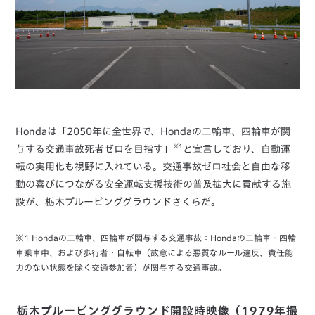
Hondaは「2050年に全世界で、Hondaの二輪車、四輪車が関
※1
与する交通事故死者ゼロを目指す」
と宣言しており、自動運
転の実用化も視野に入れている。交通事故ゼロ社会と自由な移
動の喜びにつながる安全運転支援技術の普及拡大に貢献する施
設が、栃木プルービンググラウンドさくらだ。
※1 Hondaの二輪車、四輪車が関与する交通事故：Hondaの二輪車・四輪
車乗車中、および歩行者・自転車（故意による悪質なルール違反、責任能
力のない状態を除く交通参加者）が関与する交通事故。
栃木プルービンググラウンド開設時映像（1979年撮