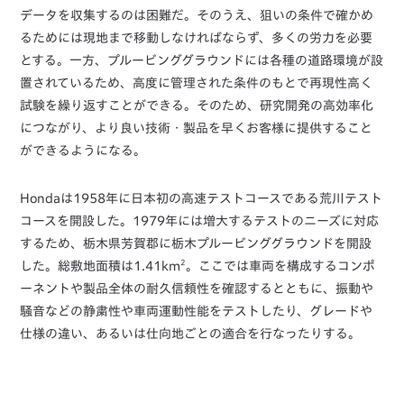
データを収集するのは困難だ。そのうえ、狙いの条件で確かめ
るためには現地まで移動しなければならず、多くの労力を必要
とする。一方、プルービンググラウンドには各種の道路環境が設
置されているため、高度に管理された条件のもとで再現性高く
試験を繰り返すことができる。そのため、研究開発の高効率化
につながり、より良い技術・製品を早くお客様に提供すること
ができるようになる。
Hondaは1958年に日本初の高速テストコースである荒川テスト
コースを開設した。1979年には増大するテストのニーズに対応
するため、栃木県芳賀郡に栃木プルービンググラウンドを開設
2
した。総敷地面積は1.41km
。ここでは車両を構成するコンポ
ーネントや製品全体の耐久信頼性を確認するとともに、振動や
騒音などの静粛性や車両運動性能をテストしたり、グレードや
仕様の違い、あるいは仕向地ごとの適合を行なったりする。