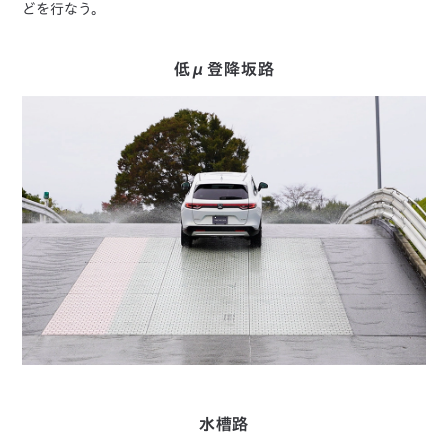
どを行なう。
低μ登降坂路
水槽路