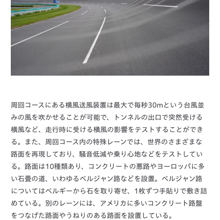
周回コースにある横風送風装置は最大で毎秒30mという台風並
みの風を吹かせることが可能で、トンネルの出口で突然受ける
横風など、走行時に受ける横風の影響をテストすることができ
る。また、周回コース内の特殊レーンでは、世界のさまざまな
路面を再現しており、騒音低減や乗り心地などをテストしてい
る。路面は10種類あり、コンクリートの悪路やヨーロッパに多
い石畳の道、いわゆるベルジャン路などを設置。ベルジャン路
についてはベルギーから石を取り寄せ、1枚ずつ手貼りで敷き詰
めている。別のレーンには、アメリカに多いコンクリート路盤
をつなげた路面やうねりのある路面を設置している。