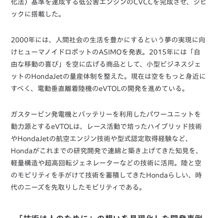
化法）基準を達成する低公害エンジンのCVCCを完成させ、シビ
ックに搭載した。
2000年には、人間社会の生活を豊かにするという夢の実現に向
けヒューマノイドロボットのASIMOを発表。2015年には「自
由な移動の喜び」を空に広げる商品として、小型ビジネスジェ
ットのHondaJetの量産体制を整えた。現在は空をもっと身近に
すべく、電動垂直離着陸機のeVTOLの開発を進めている。
ガスタービン発電機とバッテリーを利用したパワーユニットを
動力源とするeVTOLは、レース活動で培ったハイブリッド技術
やHondaJetの航空エンジン技術や型式認定取得経験など、
Hondaがこれまでの研究開発で連綿と築き上げてきた知見を、
軽量構造や超高回転ジェネレーターなどの技術に活用。陸と空
のモビリティを手がけて技術を蓄積してきたHondaらしい、時
代のニーズを先取りしたモビリティである。