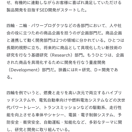
せ、有機的に連動しながらお客様に喜ばれ満足していただける
製品開発を目指すSED開発がスタートした。
四輪・二輪・パワープロダクツなどの各部門において、人や社
会の役に立つための商品企画を担うのが企画部門だ。商品企画
と連携して動く開発部門は2つの領域に分かれている。ひとつは
長期的視野に立ち、将来的に商品として具現化したい新技術の
研究を行なう基礎研究（Research）部門。もうひとつは、企画
された商品を具現化するために開発を行なう量産開発
（Development）部門だ。狭義にはR＝研究、D＝開発であ
る。
四輪を例でいうと、燃費と走りを高い次元で両立するハイブリ
ッドシステムや、電気自動車向けや燃料電池システムなどの次世
代パワートレーン、トランスミッションなどの駆動系、走行性
能を向上させる車体やシャシー、電装・電子制御システム、予
防安全・衝突安全、自動運転・知能化など、多彩なテーマに関
し、研究と開発に取り組んでいる。