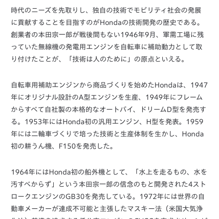
時代のニーズを先取りし、独自の技術でモビリティ社会の発展
に貢献することを目指すのがHondaの技術開発の歴史である。
創業者の本田宗一郎が戦後間もない1946年9月、軍需工場に残
っていた無線機の発電用エンジンを自転車に補助動力として取
り付けたことが、「技術は人のために」の原点といえる。
自転車用補助エンジンから商品づくりを始めたHondaは、1947
年にオリジナル設計のA型エンジンを生産、1949年にフレーム
からすべて自社製の本格的なオートバイ、ドリームD型を発売す
る。1953年にはHonda初の汎用エンジン、H型を発表。1959
年には二輪車づくりで培った技術と生産体制を生かし、Honda
初の耕うん機、F150を発売した。
1964年にはHonda初の船外機として、「水上を走るもの、水を
汚すべからず」という本田宗一郎の信念のもと開発された4スト
ロークエンジンのGB30を発売している。1972年には世界の自
動車メーカーが達成不可能と主張したマスキー法（米国大気浄