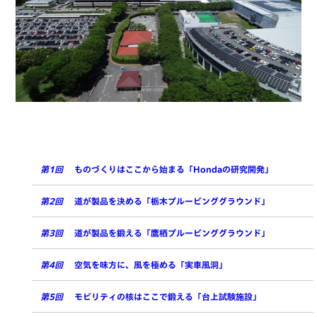
第1回
ものづくりはここから始まる「Hondaの研究開発」
第2回
道が製品を決める「栃木プルービンググラウンド」
第3回
道が製品を鍛える「鷹栖プルービンググラウンド」
第4回
空気を味方に、風を極める「実車風洞」
第5回
モビリティの核はここで鍛える「台上試験施設」