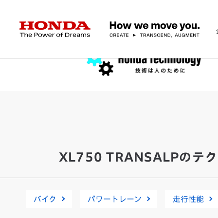
HONDA The Power of Dreams
企業情報 トップ
事業 トップ
テクノロジー/イノベーション トップ
サステナビリティ トップ
投資家情報 トップ
ニュースルーム
Discover Honda
社長メッセージ
クルマ
研究開発
ESGレポート
経営方針
ニュースルーム
Discover Honda
バイク
テクノロジー
IR資料室
Honda Report
経営方針
パワープロダクツ
財務・業績情報
デザイン
会社概要
環境
オープンイノベーショ
マリン
社会
株式・債券情報
ヒストリー
その他事
ガバナン
コ
XL750 TRANSALPの
バイク
パワートレーン
走行性能