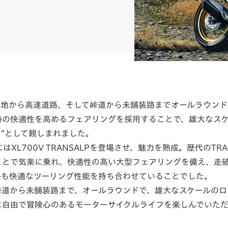
、“市街地から高速道路、そして峠道から未舗装路までオールラウン
行時の快適性を高めるフェアリングを採用することで、雄大なス
”として親しまれました。
年にはXL700V TRANSALPを登場させ、魅力を熟成。歴代のTRA
ことで気楽に乗れ、快適性の高い大型フェアリングを備え、走
路も快適なツーリング性能を持ち合わせていることでした。
路、峠道から未舗装路まで、オールラウンドで、雄大なスケールの
に自由で冒険心のあるモーターサイクルライフを楽しんでいた