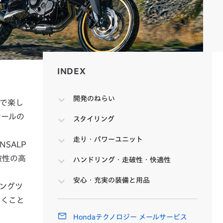
INDEX
INDEX
開発のねらい
ドで楽し
ケールの
スタイリング
走り・パワーユニット
NSALP
破性の高
ハンドリング・走破性・快適性
安心・充実の装備と用品
ロングツ
だくこと
Hondaテクノロジー メールサービス