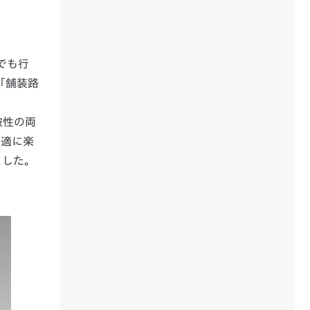
までも行
「舗装路
破性の両
快適に楽
ました。