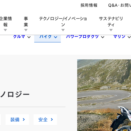
採用情報
Q&A・お問
企業情
事
テクノロジー/イノベーショ
サステナビリ
報
業
ン
ティ
クルマ
バイク
パワープロダクツ
マリン
ン
業
ス
ーポレートブランド
IRカレンダー
安全への取り組み
個人投資家の皆様へ
企業スポーツ
品質への取り組み
モータースポーツ
Honda Report
テクノロジー
装備
安全