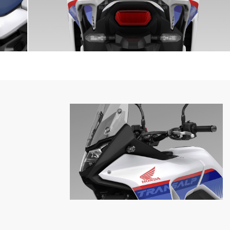
を
さ
さ
大