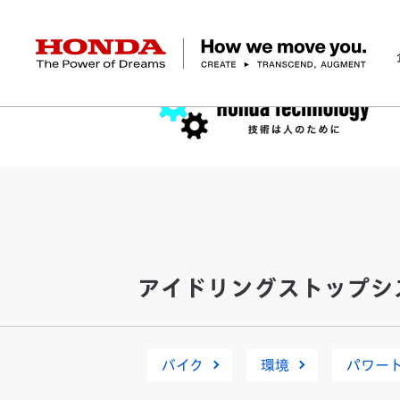
HONDA The Power of Dreams
企業情報 トップ
事業 トップ
テクノロジー/イノベーション トップ
サステナビリティ トップ
投資家情報 トップ
ニュースルーム
Discover Honda
社長メッセージ
クルマ
研究開発
ESGレポート
経営方針
ニュースルーム
Discover Honda
バイク
テクノロジー
IR資料室
Honda Report
経営方針
パワープロダクツ
財務・業績情報
デザイン
会社概要
環境
オープンイノベーショ
マリン
社会
株式・債券情報
ヒストリー
その他事
ガバナン
コ
アイドリングストップシ
バイク
環境
パワー