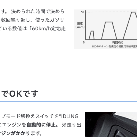
す。 決められた時間で決めら
を数回繰り返し、使ったガソリ
いる数値は「60km/h定地走
でOKです
モード切換えスイッチを”IDLING
にエンジンを
自動的に停止。
※走り出
ンジンがかかります。