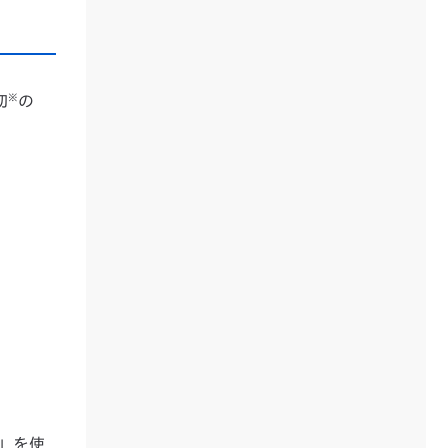
※
初
の
G」を使