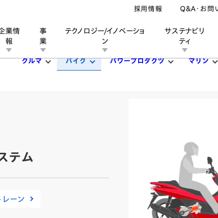
採用情報
Q&A・お問
企業情
事
テクノロジー/イノベーショ
サステナビリ
報
業
ン
ティ
クルマ
バイク
パワープロダクツ
マリン
ン
業
ス
ーポレートブランド
IRカレンダー
安全への取り組み
個人投資家の皆様へ
企業スポーツ
品質への取り組み
モータースポーツ
Honda Report
ステム
トレーン