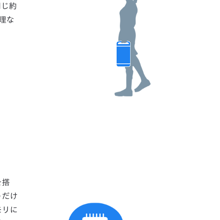
同じ約
理な
を搭
うだけ
モリに