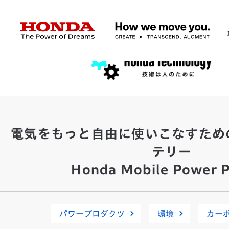
HONDA The Power of Dreams
企業情報 トップ
事業 トップ
テクノロジー/イノベーション トップ
サステナビリティ トップ
投資家情報 トップ
ニュースルーム
Discover Honda
社長メッセージ
クルマ
研究開発
ESGレポート
経営方針
ニュースルーム
Discover Honda
バイク
テクノロジー
IR資料室
Honda Report
経営方針
パワープロダクツ
財務・業績情報
デザイン
会社概要
環境
オープンイノベーショ
マリン
社会
株式・債券情報
ヒストリー
その他事
ガバナン
コ
電気をもっと自由に使いこなすため
テリー
Honda Mobile Power P
パワープロダクツ
環境
カー