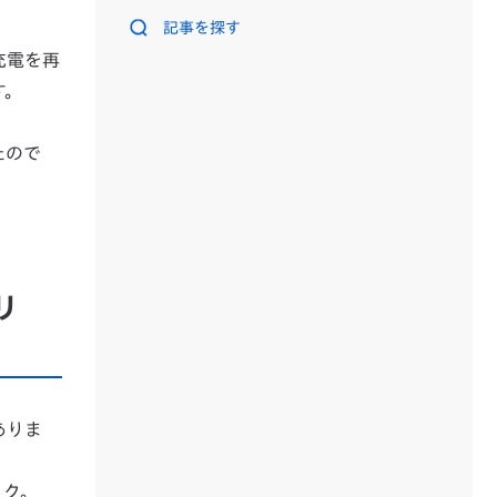
記事を探す
充電を再
す。
たので
リ
ありま
ック。