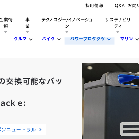
採用情報
Q&A・お問
企業情
事
テクノロジー/イノベーショ
サステナビリ
報
業
ン
ティ
クルマ
バイク
パワープロダクツ
マリン
ン
業
ス
ーポレートブランド
IRカレンダー
安全への取り組み
個人投資家の皆様へ
企業スポーツ
品質への取り組み
モータースポーツ
Honda Report
の交換可能なバッ
ack e:
ボンニュートラル