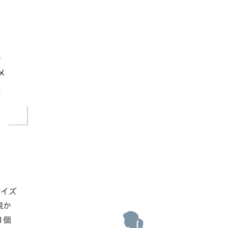
サイズ
観か
1個