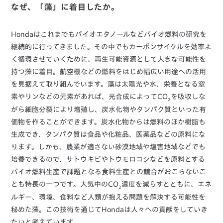
なぜ、「藻」に着目したか。
Hondaはこれまでもバイオエタノールなどバイオ燃料の研究を
継続的に行ってきました。その中でもカーボンサイクルを効率よ
く循環させていくために、再生可能資源として大きな可能性を
持つ藻に着目。航空機などの燃料をはじめ幅広い用途への活用
を見据えて取り組んでいます。藻は太陽光や水、栄養となる窒
素やリンなどの元素があれば、光合成によってCO
を吸収しな
2
がら細胞分裂により増殖し、炭水化物やタンパク質といった有
価物を作ることができます。炭水化物からは燃料のほか樹脂も
生成でき、タンパク質は食品や化粧品、医薬品などの原料にな
ります。しかも、農業が適さない砂漠地域や塩害地域などでも
培養できるので、サトウキビやトウモロコシなどを原料とする
バイオ燃料生産で課題となる食料生産との競合がおこらないこ
とも特長の一つです。大気中のCO
濃度を減らすとともに、エネ
2
ルギー、環境、食料など人類が抱える問題を解決する可能性を
秘めた藻。この技術を通じてHondaは人々への貢献をしていき
たいと考えています。