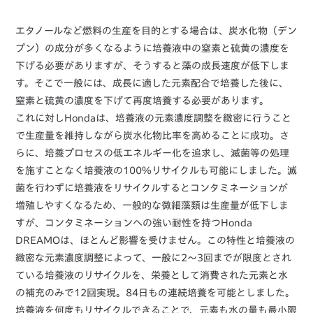
エタノールなど燃料の生産を目的とする場合は、炭水化物（デン
プン）の成分が多くなるように培養液中の窒素と硫黄の濃度を
下げる必要がありますが、そうすると藻の成長速度が低下しま
す。そこで一般には、成長に適した元素配合で培養した後に、
窒素と硫黄の濃度を下げて再度培養する必要があります。
これに対しHondaは、培養液の元素濃度調整を緻密に行うこと
で生産量を維持しながら炭水化物比率を高めることに成功。さ
らに、培養プロセスの低エネルギー化を追求し、滅菌等の処理
を施すことなく培養液の100%リサイクルも可能にしました。滅
菌を行わずに培養液をリサイクルするとコンタミネーションが
増殖しやすくなるため、一般的な微細藻類は生産量が低下しま
すが、コンタミネーションへの強い耐性を持つHonda
DREAMOは、ほとんど影響を受けません。この特性と培養液の
緻密な元素濃度調整によって、一般に2～3回までが限度とされ
ている培養液のリサイクルを、栄養として消費された元素と水
の補充のみで12回実現。84日もの連続培養を可能としました。
培養液を何度もリサイクルできることで、元素も水の量も最小限