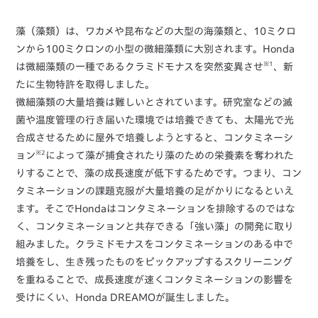
藻（藻類）は、ワカメや昆布などの大型の海藻類と、10ミクロ
ンから100ミクロンの小型の微細藻類に大別されます。Honda
※1
は微細藻類の一種であるクラミドモナスを突然変異させ
、新
たに生物特許を取得しました。
微細藻類の大量培養は難しいとされています。研究室などの滅
菌や温度管理の行き届いた環境では培養できても、太陽光で光
合成させるために屋外で培養しようとすると、コンタミネーシ
※2
ョン
によって藻が捕食されたり藻のための栄養素を奪われた
りすることで、藻の成長速度が低下するためです。つまり、コン
タミネーションの課題克服が大量培養の足がかりになるといえ
ます。そこでHondaはコンタミネーションを排除するのではな
く、コンタミネーションと共存できる「強い藻」の開発に取り
組みました。クラミドモナスをコンタミネーションのある中で
培養をし、生き残ったものをピックアップするスクリーニング
を重ねることで、成長速度が速くコンタミネーションの影響を
受けにくい、Honda DREAMOが誕生しました。