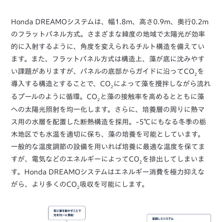
Honda DREAMOシステムは、幅1.8m、高さ0.9m、奥行0.2m
のフラットパネル方式。さまざまな緯度の地域で太陽光が効率
的に入射するように、角度を変えられるチルト構造を備えてい
ます。また、フラットパネル方式は構造上、藻が底に沈みやす
い課題がありますが、パネルの底部からガイドに沿ってCO
を
2
導入する構造とすることで、CO
によって藻を攪拌しながら流れ
2
るプールのように循環。CO
と藻の接触率を高めるとともに藻
2
への太陽光照射を均一化します。さらに、培養層の周りに熱マ
ス用の水層を配置した断熱構造を採用。-5℃にもなる冬季の栃
木地区でも水温を適切に保ち、藻の培養を可能としています。
一般的な温度調節の設備を用いれば培養に最適な温度を保てま
すが、電気などのエネルギーによってCO
を排出してしまいま
2
す。Honda DREAMOシステムはエネルギー消費を極力抑えな
がら、より多くのCO
吸収を可能にします。
2