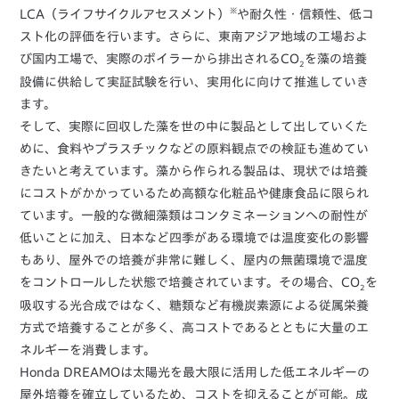
※
LCA（ライフサイクルアセスメント）
や耐久性・信頼性、低コ
スト化の評価を行います。さらに、東南アジア地域の工場およ
び国内工場で、実際のボイラーから排出されるCO
を藻の培養
2
設備に供給して実証試験を行い、実用化に向けて推進していき
ます。
そして、実際に回収した藻を世の中に製品として出していくた
めに、食料やプラスチックなどの原料観点での検証も進めてい
きたいと考えています。藻から作られる製品は、現状では培養
にコストがかかっているため高額な化粧品や健康食品に限られ
ています。一般的な微細藻類はコンタミネーションへの耐性が
低いことに加え、日本など四季がある環境では温度変化の影響
もあり、屋外での培養が非常に難しく、屋内の無菌環境で温度
をコントロールした状態で培養されています。その場合、CO
を
2
吸収する光合成ではなく、糖類など有機炭素源による従属栄養
方式で培養することが多く、高コストであるとともに大量のエ
ネルギーを消費します。
Honda DREAMOは太陽光を最大限に活用した低エネルギーの
屋外培養を確立しているため、コストを抑えることが可能。成