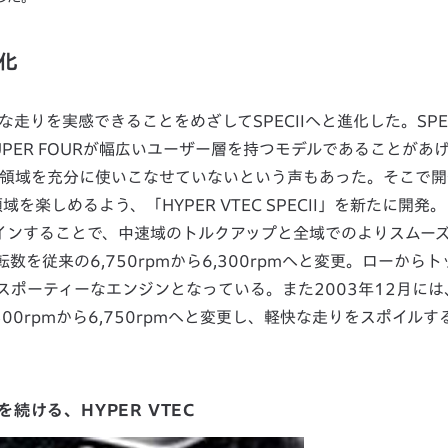
進化
ルな走りを実感できることをめざしてSPECIIへと進化した。SPEC
UPER FOURが幅広いユーザー層を持つモデルであることがあ
ルブ領域を充分に使いこなせていないという声もあった。そこで
を楽しめるよう、「HYPER VTEC SPECII」を新たに開発。
ァインすることで、中速域のトルクアップと全域でのよりスムー
を従来の6,750rpmから6,300rpmへと変更。ローからト
スポーティーなエンジンとなっている。また2003年12月には
300rpmから6,750rpmへと変更し、軽快な走りをスポイル
続ける、HYPER VTEC