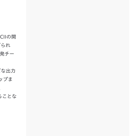
IIの開
げられ
開発チー
ズな出力
ップま
、
することな