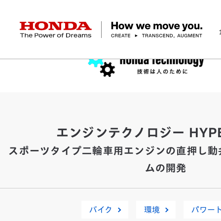
HONDA The Power of Dreams
企業情報 トップ
事業 トップ
テクノロジー/イノベーション トップ
サステナビリティ トップ
投資家情報 トップ
ニュースルーム
Discover Honda
社長メッセージ
クルマ
研究開発
ESGレポート
経営方針
ニュースルーム
Discover Honda
バイク
テクノロジー
IR資料室
Honda Report
経営方針
パワープロダクツ
財務・業績情報
デザイン
会社概要
環境
オープンイノベーショ
マリン
社会
株式・債券情報
ヒストリー
その他事
ガバナン
コ
エンジンテクノロジー HYPE
スポーツタイプ二輪車用エンジンの直押し動
ムの開発
バイク
環境
パワー