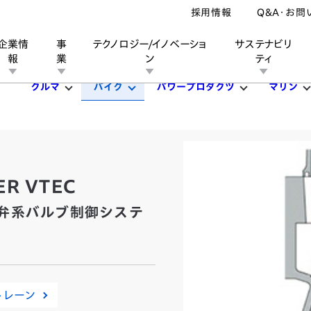
採用情報
Q&A・お問
企業情
事
テクノロジー/イノベーショ
サステナビリ
報
業
ン
ティ
クルマ
バイク
パワープロダクツ
マリン
ン
業
ス
ーポレートブランド
IRカレンダー
安全への取り組み
個人投資家の皆様へ
企業スポーツ
品質への取り組み
モータースポーツ
Honda Report
R VTEC
弁系バルブ制御システ
トレーン