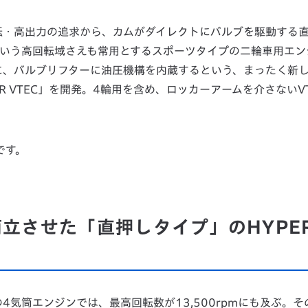
転・高出力の追求から、カムがダイレクトにバルブを駆動する
上という高回転域さえも常用とするスポーツタイプの二輪車用エン
に、バルブリフターに油圧機構を内蔵するという、まったく新
 VTEC」を開発。4輪用を含め、ロッカーアームを介さないVT
です。
立させた「直押しタイプ」のHYPE
気筒エンジンでは、最高回転数が13,500rpmにも及ぶ。そ