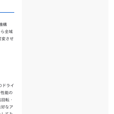
機構
から全域
可変させ
のドライ
力性能の
高回転・
良好なア