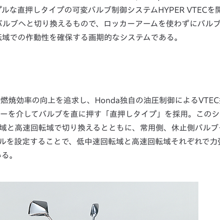
な直押しタイプの可変バルブ制御システムHYPER VTECを
バルブへと切り換えるもので、ロッカーアームを使わずにバル
転域での作動性を確保する画期的なシステムである。
や燃焼効率の向上を追求し、Honda独自の油圧制御によるVTE
ターを介してバルブを直に押す「直押しタイプ」を採用。このシ
転域と高速回転域で切り換えるとともに、常用側、休止側バルブ
ルを設定することで、低中速回転域と高速回転域それぞれで力
いる。