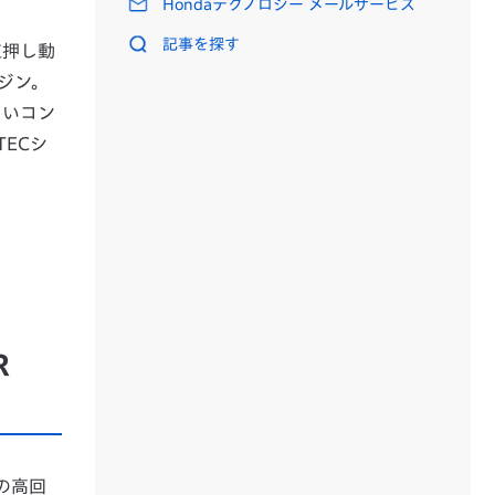
Hondaテクノロジー メールサービス
記事を探す
直押し動
ジン。
しいコン
ECシ
R
の高回