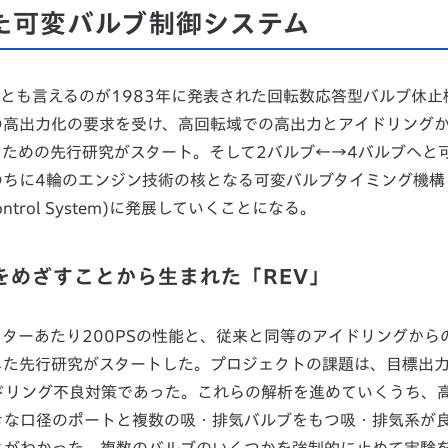
けた可変バルブ制御システム
原点とも言えるのが1983年に発表された回転数応答型バルブ休止
の高出力化の要求を受け、高回転域での高出力とアイドリング
ための先行研究がスタート。そして2バルブ←→4バルブへと
のちに4輪のエンジン技術の核となる可変バルブタイミング機構
ronic Control System)に発展していくことになる。
をめざすことから生まれた「REV」
ターあたり200PSの性能と、従来と同等のアイドリングから
した先行研究がスタートした。プロジェクトの課題は、目標出
ドリング不良対策であった。これらの解析を進めていくうち、
きな口径のポートと複数の吸・排気バルブをもつ吸・排気系が