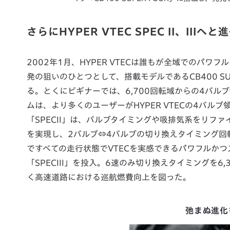
さらにHYPER VTEC SPEC II、IIIへと
2002年1月、HYPER VTECは誰もが全域でのパワフ
発の狙いのひとつとして、搭載モデルであるCB400 S
る。とくにビギナーでは、6,700回転域からの4バ
ムは、より多くのユーザーがHYPER VTECの4バルブ領域
「SPECII」は、バルブタイミングや吸排気系をリフ
を実現し、2バルブ⇔4バルブの切り換えタイミング回転数
ですべての走行状態でVTECを実感できるパワフルかつ
「SPECIII」を投入。6速のみ切り換えタイミングを6,
く高速道路における巡航燃費向上を図った。
弛まぬ進化を