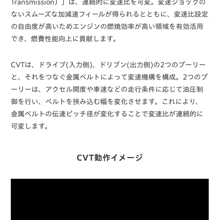
Transmission）」は、連続的に変速比を可変。変速ショックの
ないスムーズな加減速フィールが得られるとともに、変速比設定
の自由度が高いためエンジンの燃焼効率が高い領域を有効活用
でき、燃費性能向上に貢献します。
CVTは、ドライブ(入力側)、ドリブン(出力側)の2つのプーリー
と、それをつなぐ金属ベルトによって変速機構を構成。2つのプ
ーリーは、アクセル開度や車速などの走行条件に応じて油圧制
御を行い、ベルトを挟み込む幅を変化させます。これにより、
金属ベルトの伝達ピッチ径が変化することで変速比が連続的に
可変します。
CVT動作イメージ