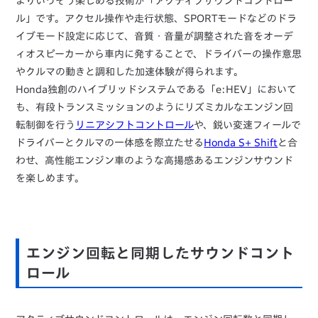
よりいっそう楽しめる技術が「アクティブサウンドコントロー
ル」です。アクセル操作や走行状態、SPORTモードなどのドラ
イブモード設定に応じて、音質・音量が調整された音をオーデ
ィオスピーカーから車内に発することで、ドライバーの操作意思
やクルマの動きと調和した加速体験が得られます。
Honda独創のハイブリッドシステムである「e:HEV」において
も、有段トランスミッションのようにリズミカルなエンジン回
転制御を行う
リニアシフトコントロール
や、鋭い変速フィールで
ドライバーとクルマの一体感を際立たせる
Honda S+ Shift
と合
わせ、高性能エンジン車のような高揚感あるエンジンサウンド
を楽しめます。
エンジン回転と同期したサウンドコント
ロール