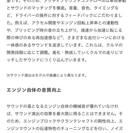
要です。そのため、アクティブサウンドコントロールは車両挙動
とサウンドのマッチングを徹底。音量、音色、タイミングな
ど、ドライバーの操作に対するフィードバックにこだわりまし
た。例えば、アクセル開度やエンジン回転上昇率との連動性
や、ブリッピング時の音の立ち上がり、減速から加速に転じる
※
際の伸びのある再加速感など
、さまざまな走行シーンにおける
一体感のあるサウンドを追求しています。これらは、クルマの
開発段階に応じて調整。進化・熟成していくクルマの走りにマ
ッチしたサウンドにつくり込んでいきます。
※サウンド演出はモデルや装備により異なります。
エンジン自体の音質向上
サウンドの基となるエンジン自体の機械音が優れていなけれ
ば、サウンド演出の効果を最大限に得ることはできません。そ
のため、エンジンブロックやクランクシャフトの剛性向上、エ
ンジンマウントの伝達特性のチューニングなどを行い、ノイズ