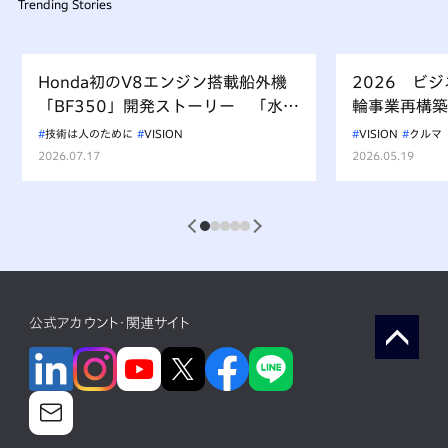
Trending Stories
Honda初のV8エンジン搭載船外機
2026 ビ
「BF350」開発ストーリー 「水上
輪事業再構築
を走るもの、水を汚すべからず」を
技術は人のために
VISION
VISION
クルマ
受け継ぐ挑戦
2026.07.17
2026.05.19
1
2
3
4
5
公式アカウント・関連サイト