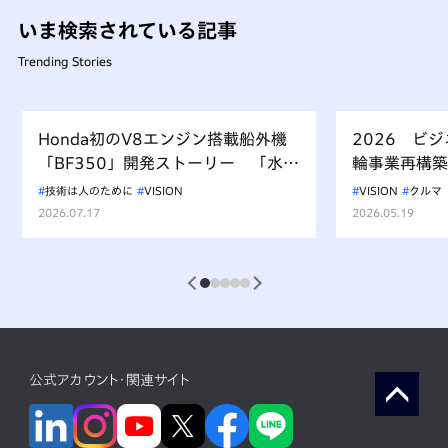
いま検索されている記事
Trending Stories
Honda初のV8エンジン搭載船外機
2026 ビ
「BF350」開発ストーリー 「水上
輪事業再構築
を走るもの、水を汚すべからず」を
技術は人のために
VISION
VISION
クルマ
受け継ぐ挑戦
2026.07.17
2026.05.19
1
2
3
4
5
公式アカウント・関連サイト