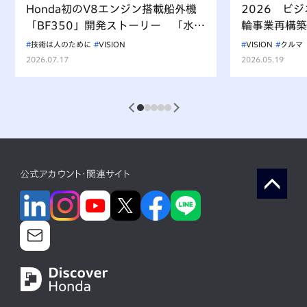
Honda初のV8エンジン搭載船外機
2026 ビ
「BF350」開発ストーリー 「水上
輪事業再構築
を走るもの、水を汚すべからず」を
技術は人のために
VISION
VISION
クルマ
受け継ぐ挑戦
2026.07.17
2026.05.19
1
2
3
4
5
公式アカウント・関連サイト