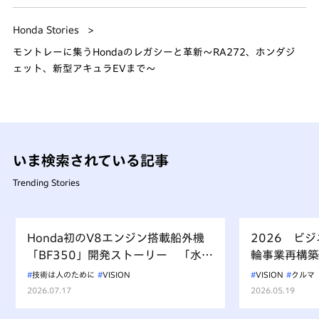
Honda Stories
モントレーに集うHondaのレガシーと革新～RA272、ホンダジ
ェット、新型アキュラEVまで～
いま検索されている記事
Trending Stories
Honda初のV8エンジン搭載船外機
2026 ビ
「BF350」開発ストーリー 「水上
輪事業再構築
を走るもの、水を汚すべからず」を
技術は人のために
VISION
VISION
クルマ
受け継ぐ挑戦
2026.07.17
2026.05.19