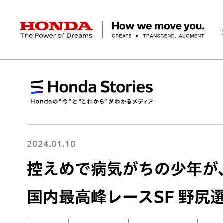
HONDA The Power of Dreams
企業情報 トップ
事業 トップ
テクノロジー/イノベーション トップ
サステナビリティ トップ
投資家情報 トップ
ニュースルーム
Discover Honda
社長メッセージ
クルマ
研究開発
ESGレポート
経営方針
ニュースルーム
Discover Honda
バイク
テクノロジー
IR資料室
Honda Report
経営方針
パワープロダクツ
財務・業績情報
デザイン
会社概要
環境
オープンイノベーショ
マリン
社会
株式・債券情報
ヒストリー
その他事
ガバナン
コ
2024.01.10
控えめで病気がちの少年が
国内最高峰レースSF 野尻