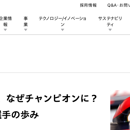
採用情報
Q&A・お問
企業情
事
テクノロジー/イノベーショ
サステナビリ
報
業
ン
ティ
ン
業
ス
ーポレートブランド
IRカレンダー
安全への取り組み
個人投資家の皆様へ
企業スポーツ
品質への取り組み
モータースポーツ
Honda Report
、なぜチャンピオンに？
選手の歩み