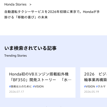
Honda Stories
自動運転タクシーサービスを2026年初頭に東京で。Hondaが手
掛ける「移動の喜び」の未来
いま検索されている記事
Trending Stories
Honda初のV8エンジン搭載船外機
2026 ビ
「BF350」開発ストーリー 「水上
輪事業再構築
を走るもの、水を汚すべからず」を
技術は人のために
VISION
VISION
クルマ
受け継ぐ挑戦
2026.07.17
2026.05.19