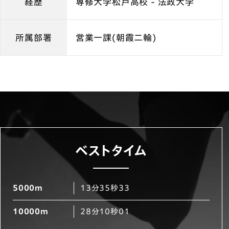
経歴
専修大学松戸高校 - 法政大学
所属部署
営業一課(朝霞二輪)
ベストタイム
5000m
13分35秒33
10000m
28分10秒01