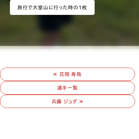
旅行で大室山に行った時の1枚
花岡 寿哉
選手一覧
兵藤 ジュダ