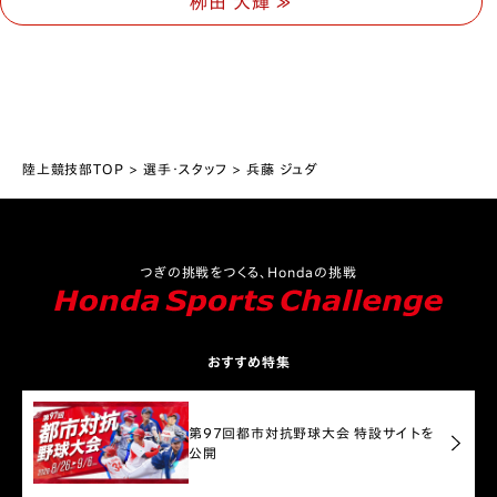
栁田 大輝
陸上競技部TOP
選手・スタッフ
兵藤 ジュダ
つぎの挑戦をつくる、Hondaの挑戦
おすすめ特集
第97回都市対抗野球大会 特設サイトを
公開