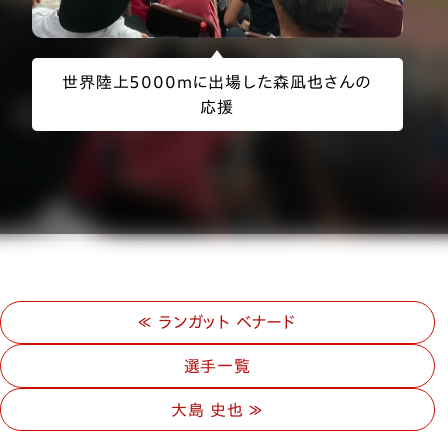
世界陸上5000mに出場した森凪也さんの
応援
ランガット ベナード
選手一覧
大島 史也