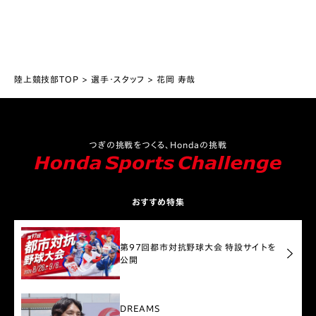
陸上競技部TOP
選手・スタッフ
花岡 寿哉
つぎの挑戦をつくる、Hondaの挑戦
おすすめ特集
第97回都市対抗野球大会 特設サイトを
公開
DREAMS