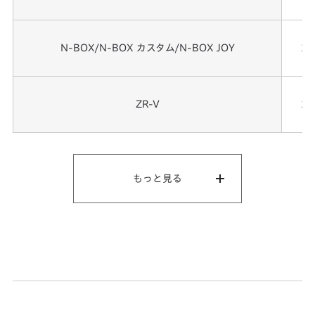
N-BOX/N-BOX カスタム/N-BOX JOY
2
ZR-V
2