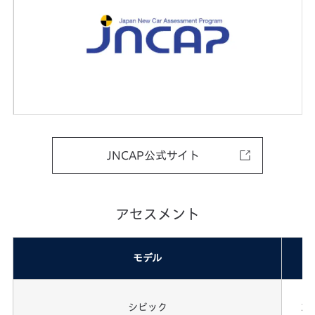
JNCAP公式サイト
アセスメント
モデル
シビック
2