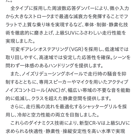
た。
全タイプに採用した周波数応答ダンパーにより、微小入力
から大きなストロークまで最適な減衰力を発揮することでフ
ラットで上質な乗り味を実現するなど、車体・制御・静粛化技
術を徹底的に磨き上げ、上級SUVにふさわしい走行性能を
実現しました。
可変ギアレシオステアリング（VGR）を採用し、低速域では
取り回しやすく、高速域では安定した応答性を確保。シーンを
問わず一体感のあるハンドリングを提供します。
また、ノイズリデューシングホイールで走行時の騒音を抑
制するとともに、専用スピーカーやマイクを用いたアクティブ
ノイズコントロール（ANC）が、幅広い帯域の不要な音を能動
的に低減し、クラスを超えた静粛空間を提供します。
さらに、走行風の流れを最適化するシャッターグリルを採
用し、冷却と空力性能の両立を目指しました。
これらのダイナミクス技術により、新型CR‑Vは上級SUVに
求められる快適性・静粛性・操縦安定性を高い水準で実現