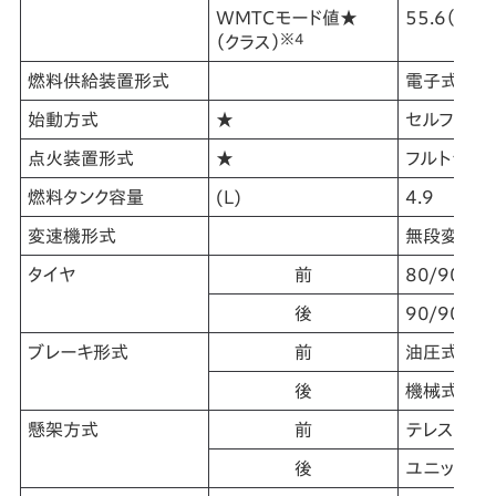
WMTCモード値★
55.6（ク
※4
（クラス）
燃料供給装置形式
電子式＜電子
始動方式
★
セルフ式
点火装置形式
★
フルトラン
燃料タンク容量
(L)
4.9
変速機形式
無段変速式（
タイヤ
前
80/90-14
後
90/90-14
ブレーキ形式
前
油圧式ディ
後
機械式リー
懸架方式
前
テレスコピ
後
ユニットス