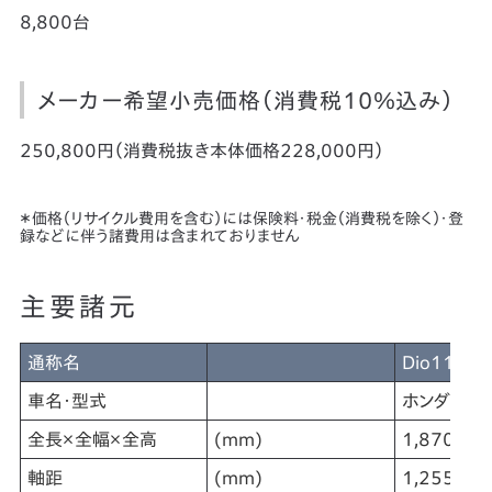
8,800台
メーカー希望小売価格（消費税10％込み）
250,800円（消費税抜き本体価格228,000円）
＊価格（リサイクル費用を含む）には保険料・税金（消費税を除く）・登
録などに伴う諸費用は含まれておりません
主要諸元
通称名
Dio110・
車名・型式
ホンダ・8BJ
全長×全幅×全高
(mm)
1,870×68
軸距
(mm)
1,255