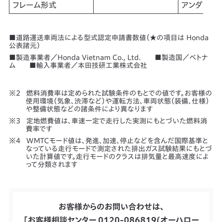
フレーム形式
アンダーボ
■道路運送車両法による型式認定申請書数値（★の項目は Honda
公表諸元）
■製造事業者／Honda Vietnam Co., Ltd. ■製造国／ベトナ
ム ■輸入事業者／本田技研工業株式会社
燃料消費率は定められた試験条件のもとでの値です。お客様の
使用環境（気象、渋滞など）や運転方法、車両状態（装備、仕様）
や整備状態などの諸条件により異なります
定地燃費値は、車速一定で走行した実測にもとづいた燃料消
費率です
WMTCモード値は、発進、加速、停止などを含んだ国際基準と
なっている走行モードで測定された排出ガス試験結果にもとづ
いた計算値です。走行モードのクラスは排気量と最高速度によ
って分類されます
お客様からのお問い合わせは、
「お客様相談センター 0120-086819(オーハロー