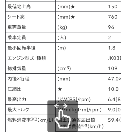
最低地上高
(mm)★
150
シート高
(mm)★
760
車両重量
(kg)
96
乗車定員
(人)
2
最小回転半径
(m)
1.8
エンジン型式・種類
JK03E・空
3
総排気量
(cm
)
109
内径×行程
(mm)
47.0×63.
圧縮比
★
10.0
最高出力
(kW[PS]/rpm)
6.4[8.7]/
最大トルク
(N･m[kgf･m]/rpm)
9.0[0.92]
※2
燃料消費率
（km/L）
国土交通省届出値
59.4（60
※3
定地燃費値
（km/h）