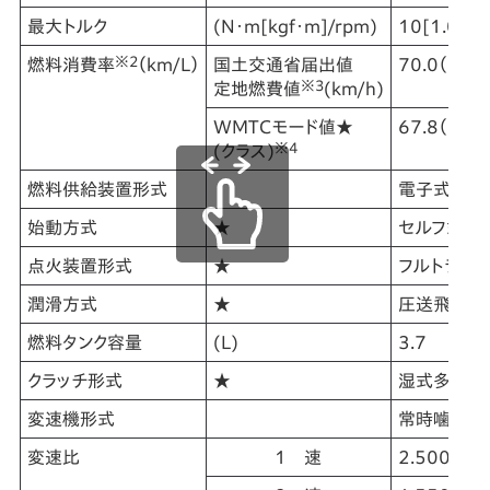
最大トルク
(N・m[kgf・m]/rpm)
10[1.0]/6
※2
燃料消費率
（km/L）
国土交通省届出値
70.0（60
※3
定地燃費値
(km/h)
WMTCモード値★
67.8（クラ
※4
(クラス)
燃料供給装置形式
電子式＜電子
始動方式
★
セルフ式
点火装置形式
★
フルトラン
潤滑方式
★
圧送飛沫併
燃料タンク容量
(L)
3.7
クラッチ形式
★
湿式多板コ
変速機形式
常時噛合式
変速比
1 速
2.500