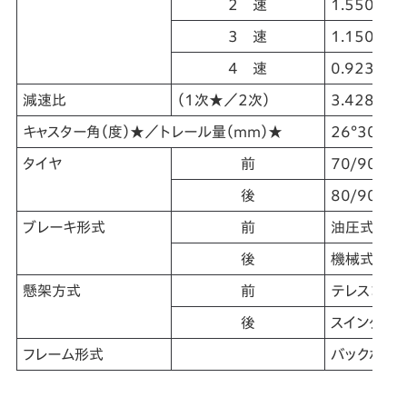
2 速
1.550
3 速
1.150
4 速
0.923
減速比
（1次★／2次）
3.428/2.
キャスター角（度）★／トレール量（mm）★
26°30´/
タイヤ
前
70/90-17
後
80/90-17
ブレーキ形式
前
油圧式ディス
後
機械式リー
懸架方式
前
テレスコピ
後
スイングア
フレーム形式
バックボー