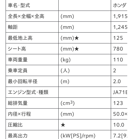
車名・型式
ホンダ・8BJ
全長×全幅×全高
(mm)
1,915×72
軸距
(mm)
1,245
最低地上高
(mm)★
125
シート高
(mm)★
780
車両重量
(kg)
110
乗車定員
(人)
2
最小回転半径
(m)
2.0
エンジン型式・種類
JA71E・空
3
総排気量
(cm
)
123
内径×行程
(mm)
50.0×63.
圧縮比
★
10.0
最高出力
(kW[PS]/rpm)
7.2[9.8]/