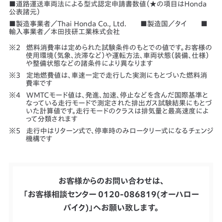
■道路運送車両法による型式認定申請書数値（★の項目はHonda
公表諸元）
■製造事業者／Thai Honda Co., Ltd. ■製造国／タイ ■
輸入事業者／本田技研工業株式会社
燃料消費率は定められた試験条件のもとでの値です。お客様の
使用環境（気象、渋滞など）や運転方法、車両状態（装備、仕様）
や整備状態などの諸条件により異なります
定地燃費値は、車速一定で走行した実測にもとづいた燃料消
費率です
WMTCモード値は、発進、加速、停止などを含んだ国際基準と
なっている走行モードで測定された排出ガス試験結果にもとづ
いた計算値です。走行モードのクラスは排気量と最高速度によ
って分類されます
走行中はリターン式で、停車時のみロータリー式になるチェンジ
機構です
お客様からのお問い合わせは、
「お客様相談センター 0120-086819(オーハロー
バイク)」へお願い致します。