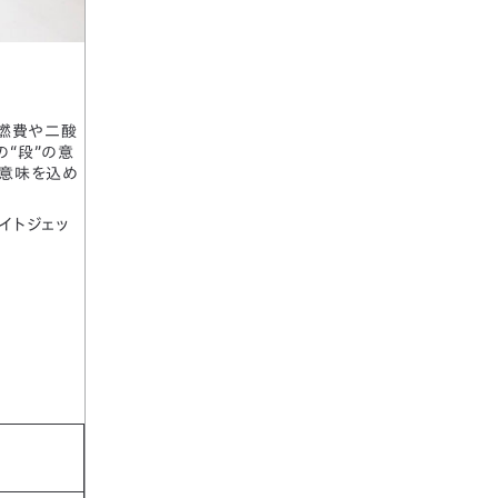
、燃費や二酸
の“段”の意
う意味を込め
ライトジェッ