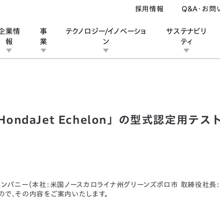
採用情報
Q&A・お問
企業情
事
テクノロジー/イノベーショ
サステナビリ
報
業
ン
ティ
ト機「HondaJet Echelon」の型式認定用テスト機製造を開始
ン
業
ス
ーポレートブランド
IRカレンダー
安全への取り組み
個人投資家の皆様へ
企業スポーツ
品質への取り組み
モータースポーツ
Honda Report
ndaJet Echelon」の型式認定用テ
カンパニー（本社:⽶国ノースカロライナ州グリーンズボロ市 取締役社⻑:
たので、その内容をご案内いたします。