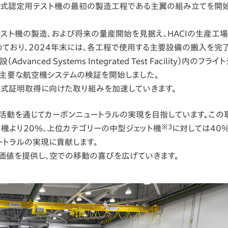
helon型式認定用テスト機の最初の製造工程である主翼の組み立てを開
定用テスト機の製造、および将来の量産開始を見据え、HACIの生産工
設を進めており、2024年末には、各工程で使用する主要設備の搬入を完
nced Systems Integrated Test Facility）内のフラ
、主要な航空機システムの検証を開始しました。
式証明取得に向けた取り組みを加速していきます。
業活動を通じてカーボンニュートラルの実現を目指しています。この
※3
ジェット機より20％、上位カテゴリーの中型ジェット機
に対しては40
ートラルの実現に貢献します。
価値を提供し、空での移動の喜びを広げていきます。