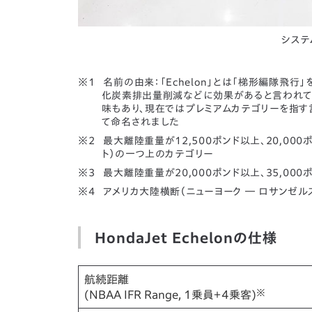
システ
名前の由来：「Echelon」とは「梯形編隊飛
化炭素排出量削減などに効果があると言われており
味もあり、現在ではプレミアムカテゴリーを指す言
て命名されました
最大離陸重量が12,500ポンド以上、20,000ポ
ト）の一つ上のカテゴリー
最大離陸重量が20,000ポンド以上、35,0
アメリカ大陸横断（ニューヨーク ― ロサンゼ
HondaJet Echelonの仕様
航続距離
※
(NBAA IFR Range, 1乗員＋4乗客)