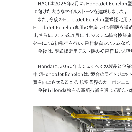
HACIは2025年２月に、HondaJet Ec
に向けた大きなマイルストーンを達成しました。
また、今後のHondaJet Echelon型式認
HondaJet Echelon専用の生産ライン開
す。さらに、2025年1月には、システム統合検証施設（Adva
ターによる初飛行を行い、飛行制御システムなど
今後は、型式認定用テスト機の初飛行および型
Hondaは、2050年までにすべての製品と企
中でHondaJet Echelonは、競合のライト
費を向上させることで、航空業界のカーボンニュ
今後もHonda独自の革新技術を通じて新たな