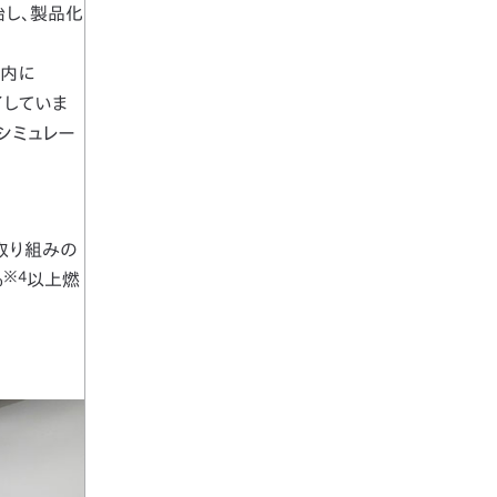
始し、製品化
場内に
了していま
イトシミュレー
取り組みの
※4
％
以上燃