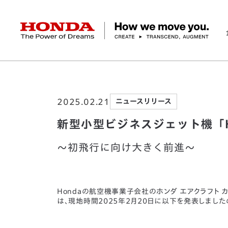
HONDA The Power of Dreams
ホーム
ニュースルーム
新型小型ビジネスジェッ
企業情報 トップ
事業 トップ
テクノロジー/イノベーション トップ
サステナビリティ トップ
投資家情報 トップ
ニュースルーム
Discover Honda
2025.02.21
ニュースリリース
社長メッセージ
クルマ
研究開発
ESGレポート
経営方針
ニュースルーム
Discover Honda
バイク
テクノロジー
IR資料室
Honda Report
経営方針
パワープロダクツ
財務・業績情報
デザイン
会社概要
環境
オープンイノベーショ
マリン
社会
株式・債券情報
ヒストリー
その他事
ガバナン
コ
新型小型ビジネスジェット機「Ho
～初飛行に向け大きく前進～
Hondaの航空機事業子会社のホンダ エアクラフト 
は、現地時間2025年2月20日に以下を発表しまし