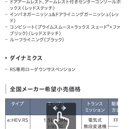
ドアアームレスト、アームレスト付きセンターコンソールボ
ックス〈レッドステッチ〉
インパネガーニッシュ＆ドアライニングガーニッシュ（レッ
ド）
®
コンビシート（プライムスムース×ラックス スェード
×ファ
ブリック）〈レッドステッチ〉
ルーフライニング（ブラック）
ダイナミクス
RS専用ローダウンサスペンション
全国メーカー希望小売価格
タイプ
エンジン
トランス
駆動
ミッション
方式
e:HEV RS
1.5L DOHC
電気式
FF
i-VTEC
無段変速機