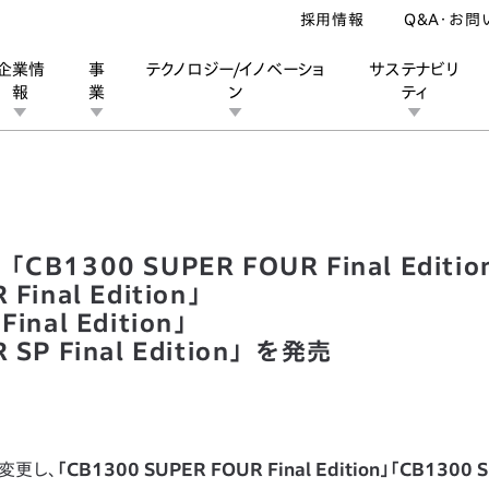
採用情報
Q&A・お問
企業情
事
テクノロジー/イノベーショ
サステナビリ
報
業
ン
ティ
ル「CB1300 SUPER FOUR Final Edition」「CB1300 SUPER BOL 
ン
業
ス
ーポレートブランド
IRカレンダー
安全への取り組み
個人投資家の皆様へ
企業スポーツ
品質への取り組み
モータースポーツ
Honda Report
300 SUPER FOUR Final Editio
Final Edition」
inal Edition」
 SP Final Edition」を発売
変更し、
「CB1300 SUPER FOUR Final Edition」「CB1300 