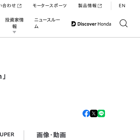
い合わせ
モータースポーツ
製品情報
EN
投資家情
ニュースルー
報
ム
D’OR Final Edition」「CB1300 SUPER FOUR SP Final Editio
n」
画像・動画
SUPER