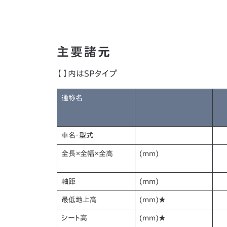
主要諸元
【 】内はSPタイプ
通称名
車名・型式
全長×全幅×全高
(mm)
軸距
(mm)
最低地上高
(mm)★
シート高
(mm)★