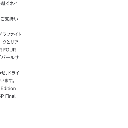
を継ぐネイ
りご支持い
る「グラファイト
ークとリア
 FOUR
ある「パールサ
わせ、ドライ
います。
dition
 Final