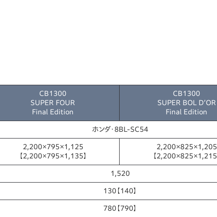
CB1300
CB1300
SUPER FOUR
SUPER BOL D’OR
Final Edition
Final Edition
ホンダ・8BL-SC54
2,200×795×1,125
2,200×825×1,205
【2,200×795×1,135】
【2,200×825×1,215
1,520
130【140】
780【790】