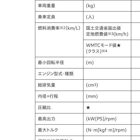
車両重量
(kg)
乗車定員
(人)
燃料消費率
※2
（km/L）
国土交通省届出値
定地燃費値
※3
(km/h)
WMTCモード値★
(クラス)
※4
最小回転半径
(m)
エンジン型式・種類
総排気量
(cm
3
)
内径×行程
(mm)
圧縮比
★
最高出力
(kW[PS]/rpm)
最大トルク
(N・m[kgf・m]/rpm)