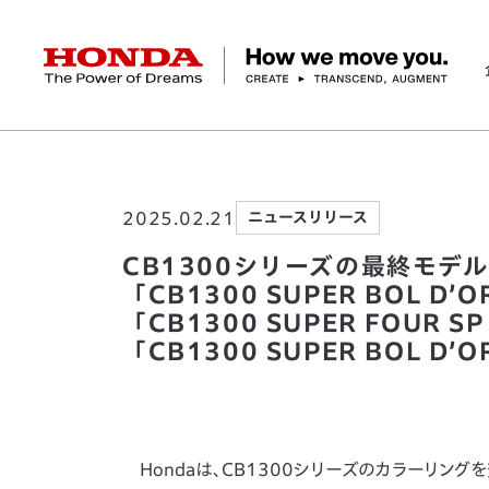
HONDA The Power of Dreams
ホーム
ニュースルーム
CB1300シリーズの最終モデ
企業情報 トップ
事業 トップ
テクノロジー/イノベーション トップ
サステナビリティ トップ
投資家情報 トップ
ニュースルーム
Discover Honda
2025.02.21
ニュースリリース
社長メッセージ
クルマ
研究開発
ESGレポート
経営方針
ニュースルーム
Discover Honda
バイク
テクノロジー
IR資料室
Honda Report
経営方針
パワープロダクツ
財務・業績情報
デザイン
会社概要
環境
オープンイノベーショ
マリン
社会
株式・債券情報
ヒストリー
その他事
ガバナン
コ
CB1300シリーズの最終モデル「CB1
「CB1300 SUPER BOL D’OR 
「CB1300 SUPER FOUR SP F
「CB1300 SUPER BOL D’OR
Hondaは、CB1300シリーズのカラーリングを