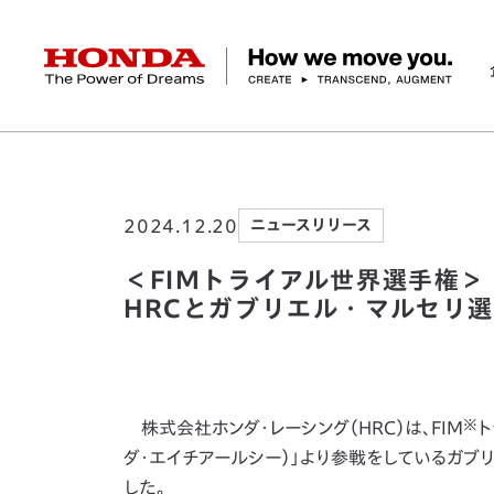
HONDA The Power of Dreams
ホーム
ニュースルーム
＜FIMトライアル世
企業情報 トップ
事業 トップ
テクノロジー/イノベーション トップ
サステナビリティ トップ
投資家情報 トップ
ニュースルーム
Discover Honda
2024.12.20
ニュースリリース
社長メッセージ
クルマ
研究開発
ESGレポート
経営方針
ニュースルーム
Discover Honda
バイク
テクノロジー
IR資料室
Honda Report
経営方針
パワープロダクツ
財務・業績情報
デザイン
会社概要
環境
オープンイノベーショ
マリン
社会
株式・債券情報
ヒストリー
その他事
ガバナン
コ
＜FIMトライアル世界選手権＞
HRCとガブリエル・マルセリ選
※
株式会社ホンダ・レーシング（HRC）は、FIM
ト
ダ・エイチアールシー）」より参戦をしているガブリ
した。