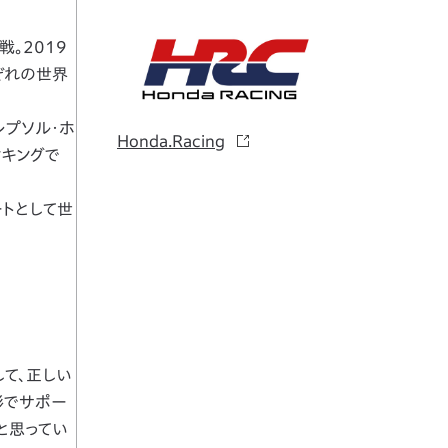
戦。2019
れぞれの世界
レプソル・ホ
Honda.Racing
ンキングで
ートとして世
して、正しい
形でサポー
と思ってい