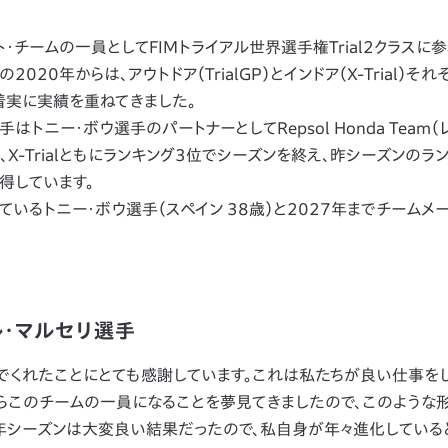
チームの一員としてFIMトライアル世界選手権Trial2クラスに参
2020年からは、アウトドア（TrialGP）とインドア（X-Trial）そ
着実に実績を重ねてきました。
ニー・ボウ選手のパートナーとしてRepsol Honda Team（
GP、X-Trialともにランキング3位でシーズンを終え、昨シーズンのラ
を獲得しています。
るトニー・ボウ選手（スペイン 38歳）と2027年までチームメ
エル・マルセリ選手
んでくれたことにとても感謝しています。これは私たちが良い仕事を
らこのチームの一員になることを夢見てきましたので、このような
4年シーズンは大変良い結果だったので、私自身が年々進化している