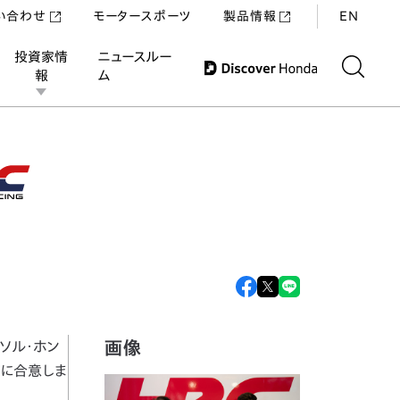
い合わせ
モータースポーツ
製品情報
EN
投資家情
ニュースルー
報
ム
合意
画像
プソル・ホン
約に合意しま