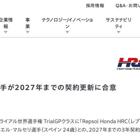
採用情報
Q&A・お問
企業情
事
テクノロジー/イノベーショ
サステナビリ
報
業
ン
ティ
界選手権＞HRCとガブリエル・マルセリ選手が2027年までの契約更新に
ン
業
ス
ーポレートブランド
IRカレンダー
安全への取り組み
個人投資家の皆様へ
企業スポーツ
品質への取り組み
モータースポーツ
Honda Report
手が2027年までの契約更新に合意
ライアル世界選手権 TrialGPクラスに「Repsol Honda HRC（レ
エル・マルセリ選手（スペイン 24歳）との、2027年までの3年契