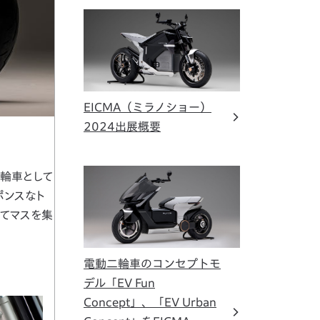
EICMA（ミラノショー）
2024出展概要
二輪車として
ポンスなト
してマスを集
電動二輪車のコンセプトモ
デル「EV Fun
Concept」、「EV Urban