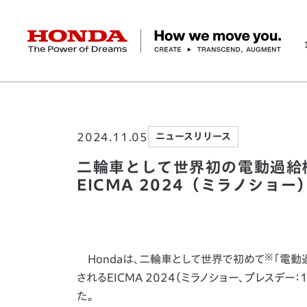
HONDA The Power of Dreams
ホーム
ニュースルーム
二輪車として世界初の
企業情報 トップ
事業 トップ
テクノロジー/イノベーション トップ
サステナビリティ トップ
投資家情報 トップ
ニュースルーム
Discover Honda
2024.11.05
ニュースリリース
社長メッセージ
クルマ
研究開発
ESGレポート
経営方針
ニュースルーム
Discover Honda
バイク
テクノロジー
IR資料室
Honda Report
経営方針
パワープロダクツ
財務・業績情報
デザイン
会社概要
環境
オープンイノベーショ
マリン
社会
株式・債券情報
ヒストリー
その他事
ガバナン
コ
二輪車として世界初の電動過給
EICMA 2024（ミラノショ
※
Hondaは、二輪車として世界で初めて
「電動
されるEICMA 2024（ミラノショー、プレスデ
た。