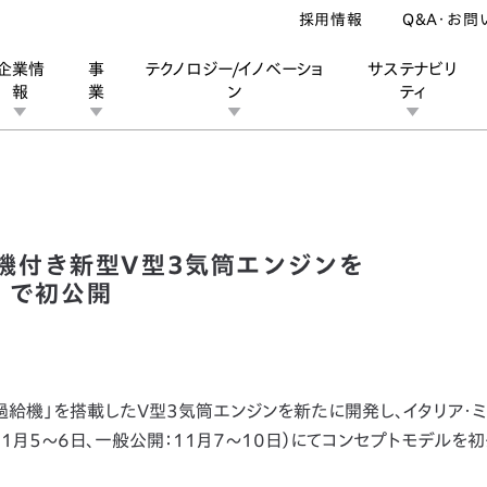
採用情報
Q&A・お問
企業情
事
テクノロジー/イノベーショ
サステナビリ
報
業
ン
ティ
電動過給機付き新型V型3気筒エンジンをEICMA 2024（ミラノショ
ン
業
ス
ーポレートブランド
IRカレンダー
安全への取り組み
個人投資家の皆様へ
企業スポーツ
品質への取り組み
モータースポーツ
Honda Report
機付き新型V型3気筒エンジンを
ー）で初公開
過給機」を搭載したV型3気筒エンジンを新たに開発し、イタリア・
ー：11月5～6日、一般公開：11月7～10日）にてコンセプトモデルを