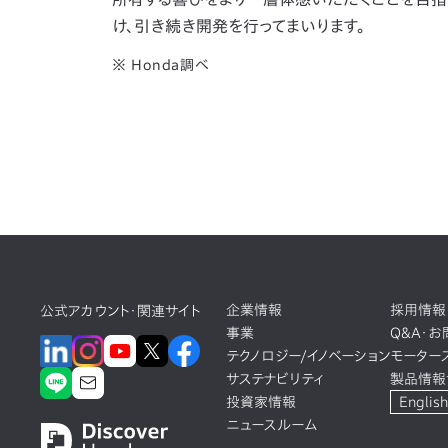
け、引き続き開発を行ってまいります。
※ Honda調べ
企業情報
採用情報
公式アカウント・関連サイト
事業
Q&A・
テクノロジー/イノベーション
モーター
サステナビリティ
製品情報
投資家情報
English
ニュースルーム