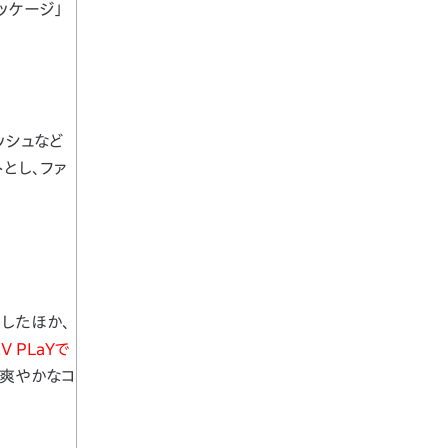
パッケージ」
ッシュなど
とし、ファ
更したほか、
V PLaYで
る爽やかなコ