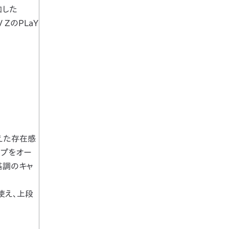
加した
 ZのPLaY
えた存在感
ンプをオー
基調のキャ
使え、上段