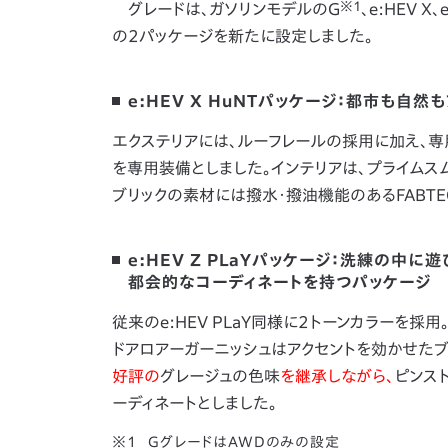
※1
グレードは、ガソリンモデルのG
、e:HEV X
の2パッケージを新たに設定しました。
e:HEV X HuNTパッケージ：都市も自
エクステリアには、ルーフレールの採用に加え、専
を専用装備としました。インテリアは、プライムス
ブリックの素材には撥水・撥油機能のあるFABTEC
e:HEV Z PLaYパッケージ：洗練の中に
都会的なコーディネートを持つパッケージ
従来のe:HEV PLaY同様に2トーンカラーを
ドアロアーガーニッシュはアクセントを効かせたブ
好評の
グレージュの色味
を継承しながら、
ピンス
ーディネートとしました。
GグレードはAWDのみの設定