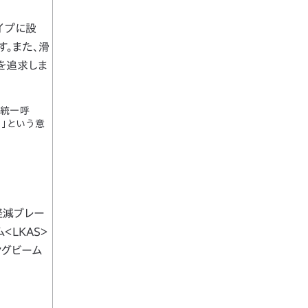
イプに設
す。また、滑
を追求しま
ル統一呼
く」という意
軽減ブレー
＜LKAS＞
ングビーム