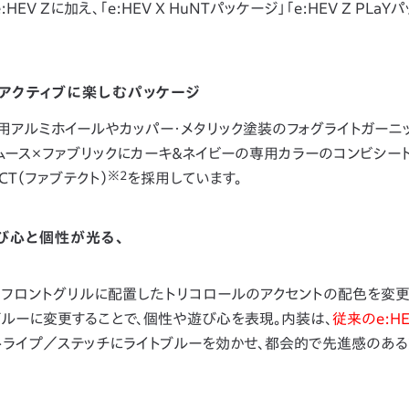
、e:HEV Zに加え、「
e:HEV X HuNTパッケージ」「e:HEV Z PLaY
然もアクティブに楽しむパッケージ
用アルミホイールやカッパー・メタリック塗装のフォグライトガーニ
ムース×ファブリックにカーキ＆ネイビーの専用カラーのコンビシート
※2
T（ファブテクト）
を採用しています。
遊び心と個性が光る、
採用。フロントグリルに配置したトリコロールのアクセントの配色を変
ルーに変更することで、個性や遊び心を表現。内装は、
従来のe:HE
トライプ／ステッチにライトブルーを効かせ、都会的で先進感のあ