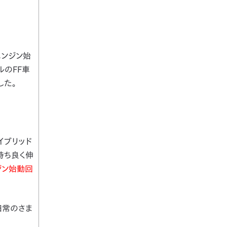
エンジン始
ルのFF車
した。
イブリッド
持ち良く伸
ジン始動回
日常のさま