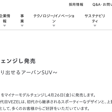
採用情報
Q&A・お問
企業情
事
テクノロジー/イノベーショ
サステナビリ
報
業
ン
ティ
ナーモデルチェンジし発売
ン
業
ス
ーポレートブランド
IRカレンダー
安全への取り組み
個人投資家の皆様へ
企業スポーツ
品質への取り組み
モータースポーツ
Honda Report
チェンジし発売
り出せるアーバンSUV～
）」をマイナーモデルチェンジし4月26日（金）に発売します。
代目VEZELは、初代から継承されるスポーティーなデザインと、
として、多くのお客様からご好評をいただいています。