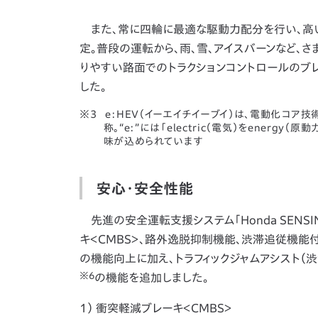
また、常に四輪に最適な駆動力配分を行い、高い
定。普段の運転から、雨、雪、アイスバーンなど、
りやすい路面でのトラクションコントロールのブ
した。
e:HEV（イーエイチイーブイ）は、電動化コア
称。“e:”には「electric（電気）をenerg
味が込められています
安心・安全性能
先進の安全運転支援システム「Honda SENSIN
キ＜CMBS＞、路外逸脱抑制機能、渋滞追従機能付
の機能向上に加え、トラフィックジャムアシスト（
※6
の機能を追加しました。
1） 衝突軽減ブレーキ＜CMBS＞