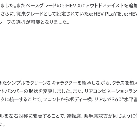
した。またベースグレードのe:HEV Xにアウトドアテイストを追
らに、従来グレードとして設定されていたe:HEV PLaYを、e:HEV
ルーフの選択が可能となりました。
きたシンプルでクリーンなキャラクターを継承しながら、クラスを超
ントバンパーの形状を変更しました。また、リアコンビネーションラ
クに統一することで、フロントからボディー横、リアまで360°水平
ルを左右対称に変更することで、運転席、助手席双方が同じように
た。