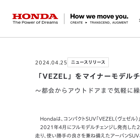
HONDA The Power of Dreams
ホーム
ニュースルーム
「VEZEL」をマイ
企業情報 トップ
事業 トップ
テクノロジー/イノベーション トップ
サステナビリティ トップ
投資家情報 トップ
ニュースルーム
Discover Honda
2024.04.25
ニュースリリース
社長メッセージ
クルマ
研究開発
ESGレポート
経営方針
ニュースルーム
Discover Honda
バイク
テクノロジー
IR資料室
Honda Report
経営方針
パワープロダクツ
財務・業績情報
デザイン
会社概要
環境
オープンイノベーショ
マリン
社会
株式・債券情報
ヒストリー
その他事
ガバナン
コ
「VEZEL」をマイナーモデル
～都会からアウトドアまで気軽に繰
Hondaは、コンパクトSUV「VEZEL（ヴェゼル
2021年4月にフルモデルチェンジし発売した2
走り、使い勝手の良さを兼ね備えたアーバンSUV