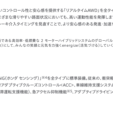
コントロール性と安心感を提供する「リアルタイムAWD」を全タ
さまざまな滑りやすい路面状況においても、高い運動性能を発揮しま
レーキ介入タイミングを見直すことで、より安心感のある発進・加速
技術である高効率・低燃費な 2 モーターハイブリッドシステムのグローバ
y（原動力）にして、みんなの笑顔と元気を力強くenergize（活気づける）してい
※4
G（ホンダ センシング）」
を全タイプに標準装備。従来の、衝突
アダプティブクルーズコントロール＜ACC＞、車線維持支援システム
※5
渋滞運転支援機能）、急アクセル抑制機能
、アダプティブドライビ