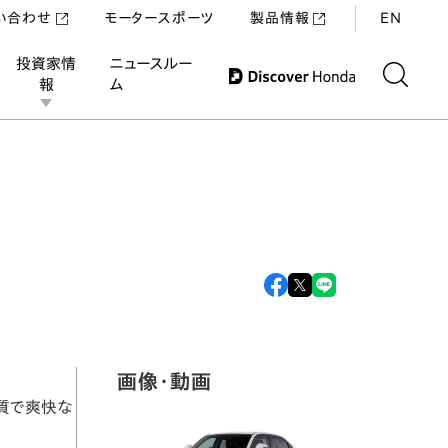
い合わせ
モータースポーツ
製品情報
EN
投資家情
ニュースルー
報
ム
画像・動画
上質で爽快な