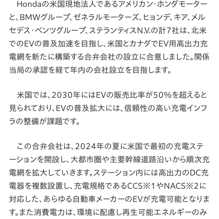
Hondaの米国現地法人であるアメリカン・ホンダモーター
と、BMWグループ、ゼネラルモーターズ、ヒョンデ、キア、メル
セデス・ベンツグループ、ステランティスN.V.の計7社は、北米
でのEVの普及加速を目指し、米国とカナダでEV用高出力充
電網を新たに構築する合弁会社の設立に合意しました。関係
当局の承認を経て年内の会社設立を目指します。
米国では、2030年にはEVの販売比率が50％を超えると
見られており、EVの普及拡大には、信頼性の高い充電インフ
ラの整備が課題です。
この合弁会社は、2024年の夏に米国で最初の充電ステ
ーションを開設し、大都市圏や主要幹線道路沿いから順次充
電網を拡大していきます。ステーション内には高出力のDC充
電器を複数設置し、充電規格であるCCS※1やNACS※2に
対応した、あらゆる自動車メーカーのEVが充電可能となりま
す。また消費電力は、環境に配慮し再生可能エネルギーのみ