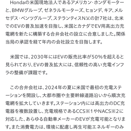
Hondaの米国現地法人であるアメリカン・ホンダモーター
と、BMWグループ、ゼネラルモーターズ、ヒョンデ、キア、メル
セデス・ベンツグループ、ステランティスN.V.の計7社は、北米
でのEVの普及加速を目指し、米国とカナダでEV用高出力充
電網を新たに構築する合弁会社の設立に合意しました。関係
当局の承認を経て年内の会社設立を目指します。
米国では、2030年にはEVの販売比率が50％を超えると
見られており、EVの普及拡大には、信頼性の高い充電インフ
ラの整備が課題です。
この合弁会社は、2024年の夏に米国で最初の充電ステ
ーションを開設し、大都市圏や主要幹線道路沿いから順次充
電網を拡大していきます。ステーション内には高出力のDC充
電器を複数設置し、充電規格であるCCS※1やNACS※2に
対応した、あらゆる自動車メーカーのEVが充電可能となりま
す。また消費電力は、環境に配慮し再生可能エネルギーのみ