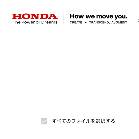
HONDA The Power of Dreams
ホーム
ニュースルーム
ニュースリリース
画
企業情報 トップ
事業 トップ
テクノロジー/イノベーション トップ
サステナビリティ トップ
投資家情報 トップ
ニュースルーム
Discover Honda
社長メッセージ
クルマ
研究開発
ESGレポート
経営方針
ニュースルーム
Discover Honda
バイク
テクノロジー
IR資料室
Honda Report
経営方針
パワープロダクツ
財務・業績情報
デザイン
会社概要
環境
オープンイノベーショ
マリン
社会
株式・債券情報
ヒストリー
その他事
ガバナン
コ
すべてのファイルを選択する