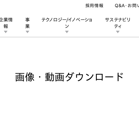
採用情報
Q&A・お問
企業情
事
テクノロジー/イノベーショ
サステナビリ
報
業
ン
ティ
像・動画ダウンロード
ン
業
ス
ーポレートブランド
IRカレンダー
安全への取り組み
個人投資家の皆様へ
企業スポーツ
品質への取り組み
モータースポーツ
Honda Report
画像・動画ダウンロード