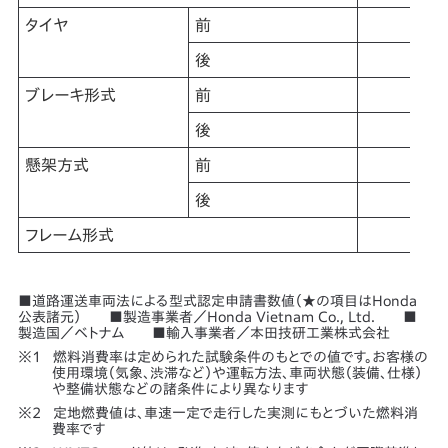
タイヤ
前
後
ブレーキ形式
前
後
懸架方式
前
後
フレーム形式
■道路運送車両法による型式認定申請書数値（★の項目はHonda
公表諸元） ■製造事業者／Honda Vietnam Co., Ltd. ■
製造国／ベトナム ■輸入事業者／本田技研工業株式会社
燃料消費率は定められた試験条件のもとでの値です。お客様の
使用環境（気象、渋滞など）や運転方法、車両状態（装備、仕様）
や整備状態などの諸条件により異なります
定地燃費値は、車速一定で走行した実測にもとづいた燃料消
費率です