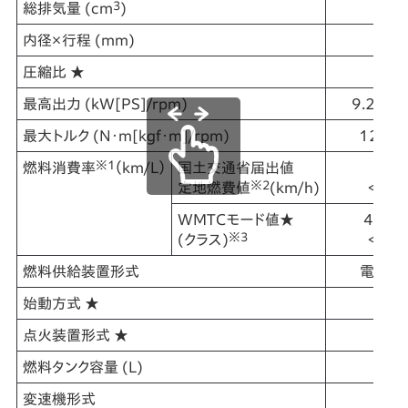
3
総排気量 (cm
)
1
内径×行程 (mm)
53.5
圧縮比 ★
1
最高出力 (kW[PS]/rpm)
9.2[12
最大トルク (N･m[kgf･m]/rpm)
12[1.2
※1
燃料消費率
（km/L）
国土交通省届出値
55.
※2
定地燃費値
(km/h)
＜2名
WMTCモード値★
48.8
※3
(クラス)
＜1名
燃料供給装置形式
電子式
始動方式 ★
点火装置形式 ★
フ
燃料タンク容量 (L)
変速機形式