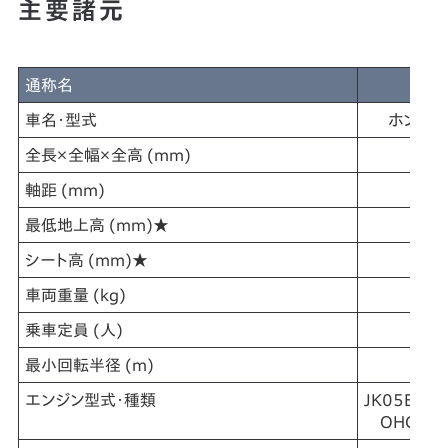
主要諸元
通称名
P
車名・型式
ホンダ・8
全長×全幅×全高 (mm)
軸距 (mm)
最低地上高 (mm)★
シート高 (mm)★
車両重量 (kg)
乗車定員 (人)
最小回転半径 (m)
エンジン型式・種類
JK05E・水
OHC4バ