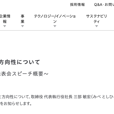
採用情報
Q&A・お問
企業情
事
テクノロジー/イノベーショ
サステナビリ
報
業
ン
ティ
ビジョンと方向性について
ン
業
ス
ーポレートブランド
IRカレンダー
安全への取り組み
個人投資家の皆様へ
企業スポーツ
品質への取り組み
モータースポーツ
Honda Report
方向性について
ge」発表会スピーチ概要～
方向性について、取締役 代表執行役社長 三部 敏宏（みべ としひ
をお知らせします。