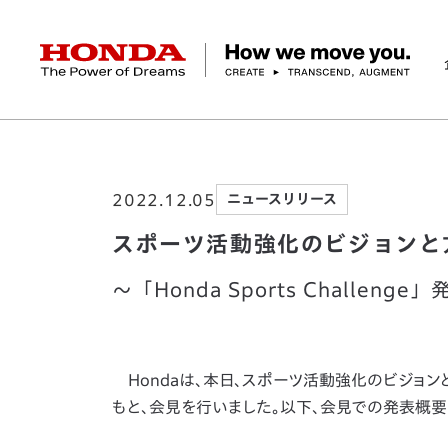
HONDA The Power of Dreams
ホーム
ニュースルーム
スポーツ活動強化の
企業情報 トップ
事業 トップ
テクノロジー/イノベーション トップ
サステナビリティ トップ
投資家情報 トップ
ニュースルーム
Discover Honda
2022.12.05
ニュースリリース
社長メッセージ
クルマ
研究開発
ESGレポート
経営方針
ニュースルーム
Discover Honda
バイク
テクノロジー
IR資料室
Honda Report
経営方針
パワープロダクツ
財務・業績情報
デザイン
会社概要
環境
オープンイノベーショ
マリン
社会
株式・債券情報
ヒストリー
その他事
ガバナン
コ
スポーツ活動強化のビジョンと
～「Honda Sports Challen
Hondaは、本日、スポーツ活動強化のビジョンと
もと、会見を行いました。以下、会見での発表概要