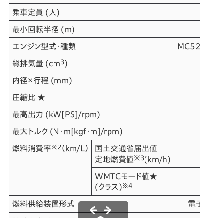
乗車定員 (人)
最小回転半径 (m)
エンジン型式・種類
MC52E・
3
総排気量 (cm
)
内径×行程 (mm)
圧縮比 ★
最高出力 (kW[PS]/rpm)
最大トルク (N･m[kgf･m]/rpm)
※2
燃料消費率
（km/L）
国土交通省届出値
※3
定地燃費値
(km/h)
WMTCモード値★
3
※4
(クラス)
燃料供給装置形式
電子式＜