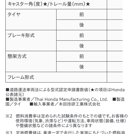
キャスター角（度）★/トレール量（mm）★
タイヤ
前
後
ブレーキ形式
前
後
懸架方式
前
後
フレーム形式
■道路運送車両法による型式認定申請書数値（★の項目はHonda
公表諸元）
■製造事業者／Thai Honda Manufacturing Co., Ltd. ■製造
国／タイ ■輸入事業者／本田技研工業株式会社
燃料消費率は定められた試験条件のもとでの値です。お客様の
使用環境（気象、渋滞など）や運転方法、車両状態（装備、仕様）
や整備状態などの諸条件により異なります
定地燃費値は、車速一定で走行した実測にもとづいた燃料消