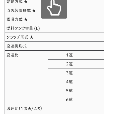
始動方式 ★
点火装置形式 ★
フ
潤滑方式 ★
燃料タンク容量 (L)
クラッチ形式 ★
変速機形式
変速比
1速
2速
3速
4速
5速
6速
減速比（1次★/2次）