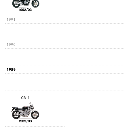
1991
1990
1989
CB-1