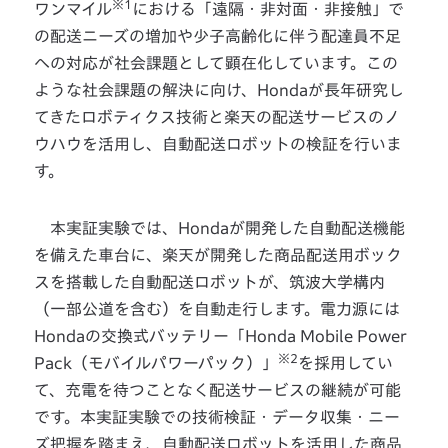
※1
ワンマイル
における「遠隔・非対面・非接触」で
の配送ニーズの増加や少子高齢化に伴う配達員不足
への対応が社会課題として顕在化しています。この
ような社会課題の解決に向け、Hondaが長年研究し
てきたロボティクス技術と楽天の配送サービスのノ
ウハウを活用し、自動配送ロボットの検証を行いま
す。
本実証実験では、Hondaが開発した自動配送機能
を備えた車台に、楽天が開発した商品配送用ボック
スを搭載した自動配送ロボットが、筑波大学構内
（一部公道を含む）を自動走行します。電力源には
Hondaの交換式バッテリー「Honda Mobile Power
※2
Pack（モバイルパワーパック）」
を採用してい
て、充電を待つことなく配送サービスの継続が可能
です。本実証実験での技術検証・データ収集・ニー
ズ把握を踏まえ、自動配送ロボットを活用した商品