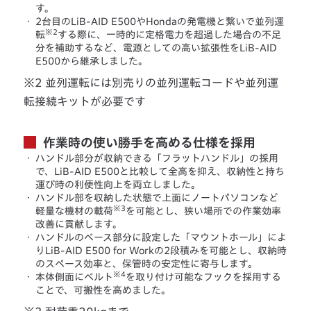
す。
・
2台目のLiB-AID E500やHondaの発電機と繋いで並列運
※2
転
する際に、一時的に定格電力を超過した場合の不足
分を補助するなど、電源としての高い拡張性をLiB-AID
E500から継承しました。
※2 並列運転には別売りの並列運転コードや並列運
転接続キットが必要です
作業時の使い勝手を高める仕様を採用
・
ハンドル部分が収納できる「フラットハンドル」の採用
で、LiB-AID E500と比較して全高を抑え、収納性と持ち
運び時の利便性向上を両立しました。
・
ハンドル部を収納した状態で上面にノートパソコンなど
※3
軽量な機材の載荷
を可能とし、狭い場所での作業効率
改善に貢献します。
・
ハンドルのベース部分に設定した「マウントホール」によ
りLiB-AID E500 for Workの2段積みを可能とし、収納時
のスペース効率と、保管時の安定性に寄与します。
※4
・
本体側面にベルト
を取り付け可能なフックを採用する
ことで、可搬性を高めました。