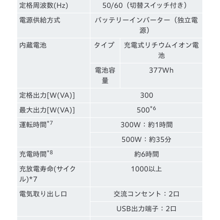
定格周波数(Hz)
50/60（切替スイッチ付き）
電源供給方式
バッテリーインバーター（独立電
源）
内蔵電池
タイプ
充電式リチウムイオン電
池
電池容
377Wh
量
定格出力[W(VA)]
300
*6
最大出力[W(VA)]
500
*7
運転時間
300W：約1時間
500W：約35分
*8
充電時間
約6時間
充放電寿命(サイク
1000以上
ル)*7
電気取り出し口
交流コンセント：2口
USB出力端子：2口