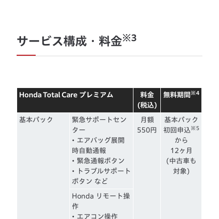
※3
サービス構成・料金
※4
Honda Total Care プレミアム
料金
無料期間
(税込)
基本パック
緊急サポートセン
月額
基本パック
※5
ター
550円
初回申込
• エアバッグ展開
から
時自動通報
12ヶ月
• 緊急通報ボタン
(中古車も
• トラブルサポート
対象)
ボタン など
Honda リモート操
作
• エアコン操作