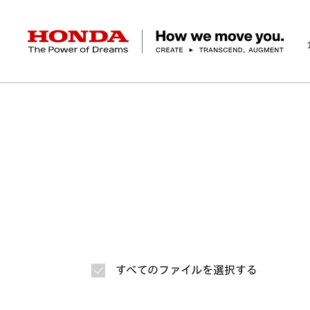
HONDA The Power of Dreams
ホーム
ニュースルーム
ニュースリリース
画
企業情報 トップ
事業 トップ
テクノロジー/イノベーション トップ
サステナビリティ トップ
投資家情報 トップ
ニュースルーム
Discover Honda
社長メッセージ
クルマ
研究開発
ESGレポート
経営方針
ニュースルーム
Discover Honda
バイク
テクノロジー
IR資料室
Honda Report
経営方針
パワープロダクツ
財務・業績情報
デザイン
会社概要
環境
オープンイノベーショ
マリン
社会
株式・債券情報
ヒストリー
その他事
ガバナン
コ
すべてのファイルを選択する