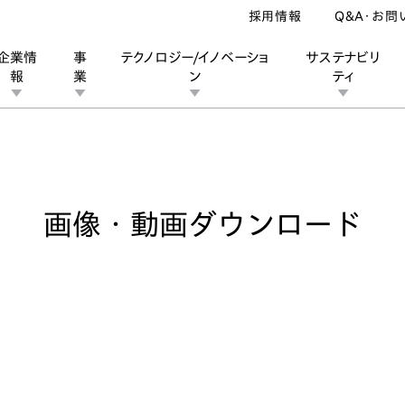
採用情報
Q&A・お問
企業情
事
テクノロジー/イノベーショ
サステナビリ
報
業
ン
ティ
像・動画ダウンロード
ン
業
ス
ーポレートブランド
IRカレンダー
安全への取り組み
個人投資家の皆様へ
企業スポーツ
品質への取り組み
モータースポーツ
Honda Report
画像・動画ダウンロード