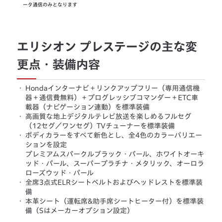
ータ通信のみとなります
エリシオン プレステージの主な変
更点・装備内容
・
Hondaインターナビ＋リンクアップフリー（専用通信機
器＋通信費無料）＋プログレッシブコマンダー＋ETC車
載器（ナビゲーション連動）を標準装備
・
高画質な地上デジタルテレビ放送を楽しめるフルセグ
（12セグ／ワンセグ）TVチューナーを標準装備
・
ボディカラーをすべて新色とし、全4色のカラーバリエー
ションを設定
プレミアムスパークルブラック・パール、ホワイトオーキ
ッド・パール、スーパープラチナ・メタリック、オーロラ
ローズウッド・パール
・
全席3点式ELRシートベルトおよびヘッドレストを標準装
備
・
本革シート（運転席&助手席シートヒーター付）を標準装
備（Sはメーカーオプション設定）