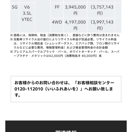
SG
V6
FF
3,945,000
（3,757,143
3.5L
円
円）
VTEC
4WD
4,197,000
（3,997,143
円
円）
※
価格には、保険料、税金（消費税を除く）、登録などに伴う費用は含まれません
※
自動車リサイクル法の施行によりリサイクル料金が別途必要。リサイクル料金
は、リサイクル預託金（シュレッダーダスト、エアバッグ類、フロン類のリサイ
クルなどに必要な費用、情報管理料金）および資金管理料金の合計金額
※
プレミアムスパークルブラック・パール、ホワイトオーキッド・パール、スーパ
ープラチナ・メタリックは42,000円（消費税抜き 40,000円）高
お客様からのお問い合わせは、 「お客様相談センター
0120-112010（いいふれあいを）」へお願い致しま
す。