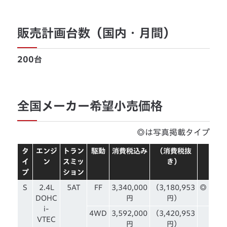
販売計画台数（国内・月間）
200台
全国メーカー希望小売価格
◎は写真掲載タイプ
タ
エンジ
トラン
駆動
消費税込み
（消費税抜
イ
ン
スミッ
き）
プ
ション
S
2.4L
5AT
FF
3,340,000
（3,180,953
◎
DOHC
円
円）
i-
4WD
3,592,000
（3,420,953
VTEC
円
円）