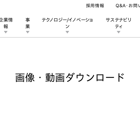
採用情報
Q&A・お問
企業情
事
テクノロジー/イノベーショ
サステナビリ
報
業
ン
ティ
像・動画ダウンロード
ン
業
ス
ーポレートブランド
IRカレンダー
安全への取り組み
個人投資家の皆様へ
企業スポーツ
品質への取り組み
モータースポーツ
Honda Report
画像・動画ダウンロード