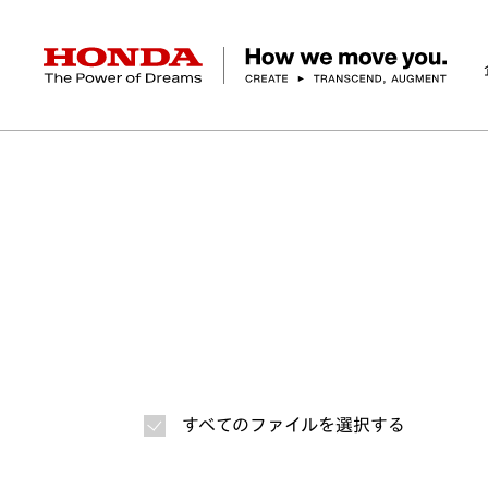
HONDA The Power of Dreams
ホーム
ニュースルーム
ニュースリリース
画
企業情報 トップ
事業 トップ
テクノロジー/イノベーション トップ
サステナビリティ トップ
投資家情報 トップ
ニュースルーム
Discover Honda
社長メッセージ
クルマ
研究開発
ESGレポート
経営方針
ニュースルーム
Discover Honda
バイク
テクノロジー
IR資料室
Honda Report
経営方針
パワープロダクツ
財務・業績情報
デザイン
会社概要
環境
オープンイノベーショ
マリン
社会
株式・債券情報
ヒストリー
その他事
ガバナン
コ
すべてのファイルを選択する