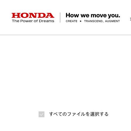
HONDA The Power of Dreams
ホーム
ニュースルーム
ニュースリリース
画
企業情報 トップ
事業 トップ
テクノロジー/イノベーション トップ
サステナビリティ トップ
投資家情報 トップ
ニュースルーム
Discover Honda
社長メッセージ
クルマ
研究開発
ESGレポート
経営方針
ニュースルーム
Discover Honda
バイク
テクノロジー
IR資料室
Honda Report
経営方針
パワープロダクツ
財務・業績情報
デザイン
会社概要
環境
オープンイノベーショ
マリン
社会
株式・債券情報
ヒストリー
その他事
ガバナン
コ
すべてのファイルを選択する