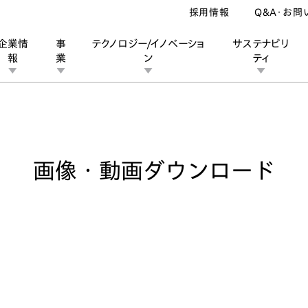
採用情報
Q&A・お問
企業情
事
テクノロジー/イノベーショ
サステナビリ
報
業
ン
ティ
像・動画ダウンロード
ン
業
ス
ーポレートブランド
IRカレンダー
安全への取り組み
個人投資家の皆様へ
企業スポーツ
品質への取り組み
モータースポーツ
Honda Report
画像・動画ダウンロード