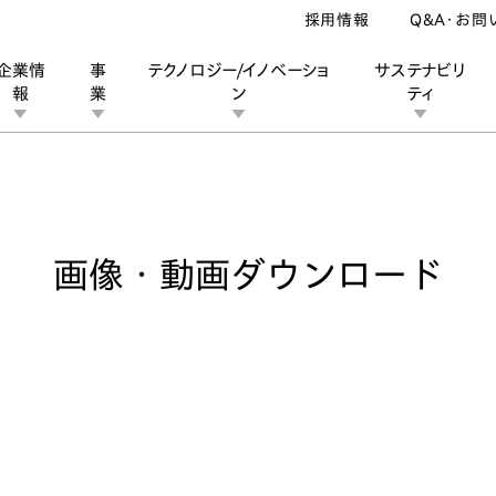
採用情報
Q&A・お問
企業情
事
テクノロジー/イノベーショ
サステナビリ
報
業
ン
ティ
像・動画ダウンロード
ン
業
ス
ーポレートブランド
IRカレンダー
安全への取り組み
個人投資家の皆様へ
企業スポーツ
品質への取り組み
モータースポーツ
Honda Report
画像・動画ダウンロード