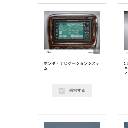
ホンダ・ナビゲーションシステ
C
ム
キ
イ
選択する