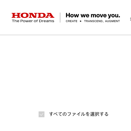
HONDA The Power of Dreams
ホーム
ニュースルーム
ニュースリリース
画
企業情報 トップ
事業 トップ
テクノロジー/イノベーション トップ
サステナビリティ トップ
投資家情報 トップ
ニュースルーム
Discover Honda
社長メッセージ
クルマ
研究開発
ESGレポート
経営方針
ニュースルーム
Discover Honda
バイク
テクノロジー
IR資料室
Honda Report
経営方針
パワープロダクツ
財務・業績情報
デザイン
会社概要
環境
オープンイノベーショ
マリン
社会
株式・債券情報
ヒストリー
その他事
ガバナン
コ
すべてのファイルを選択する