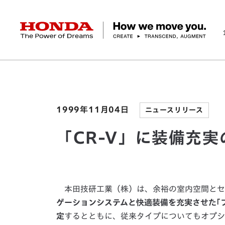
HONDA The Power of Dreams
ホーム
ニュースルーム
「CR-V」に装備充実の
企業情報 トップ
事業 トップ
テクノロジー/イノベーション トップ
サステナビリティ トップ
投資家情報 トップ
ニュースルーム
Discover Honda
社長メッセージ
クルマ
研究開発
ESGレポート
経営方針
ニュースルーム
Discover Honda
バイク
テクノロジー
IR資料室
Honda Report
経営方針
パワープロダクツ
財務・業績情報
デザイン
会社概要
環境
オープンイノベーショ
マリン
社会
株式・債券情報
ヒストリー
その他事
ガバナン
コ
1999年11月04日
ニュースリリース
「CR-V」に装備充
本田技研工業（株）は、余裕の室内空間とセダ
ゲーションシステムと快適装備を充実させた｢
定
するとともに、従来タイプについてもオプシ