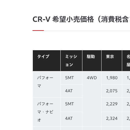
CR-V 希望小売価格（消費税
タイプ
ミッシ
駆動
東京
ョン
パフォー
5MT
4WD
1,980
1
マ
4AT
2,075
2
パフォー
5MT
2,229
2
マ・ナビ
4AT
2,324
2
オ