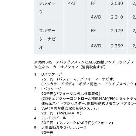
フルマー
4AT
FF
2,030
2
ク
4WD
2,210
2
フルマー
FF
2,179
2
ク・ナビ
4WD
2,359
2
オ
※
両席SRSエアバッグシステムとABS(四輪アンチロックブレ
※
主なメーカーオプション（消費税含まず）
1.
Dパッケージ
75千円 (パフォーマ、パフォーマ・ナビオ)
(フルカラードボディ＋ボディ同色ハードタイプスペアタイ
2.
Lパッケージ
90千円(パフォーマ以外は標準装備)
(CDチェンジャーコントロール機能付AM/FMカセットデ
運転席ハイトアジャスター､電動格納式リモコンドアミラー
3.
VSA(車両挙動安定化制御システム)
90千円 (4WD/4AT車)
4.
アルミホイール
50千円 (フルマーク)/60千円(パフォーマ)
5.
大型電動ガラス･サンルーフ
90千円