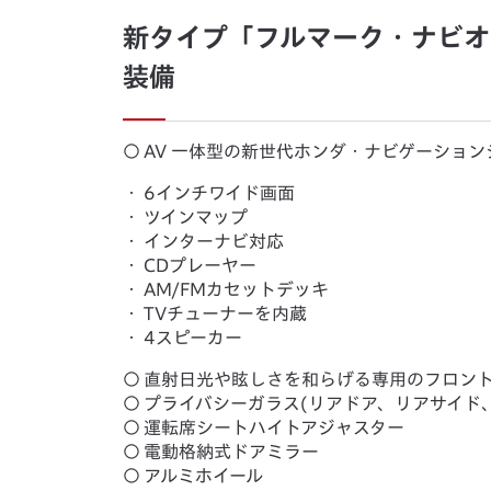
新タイプ「フルマーク・ナビオ
装備
○
AV 一体型の新世代ホンダ・ナビゲーショ
・
6インチワイド画面
・
ツインマップ
・
インターナビ対応
・
CDプレーヤー
・
AM/FMカセットデッキ
・
TVチューナーを内蔵
・
4スピーカー
○
直射日光や眩しさを和らげる専用のフロン
○
プライバシーガラス(リアドア、リアサイド
○
運転席シートハイトアジャスター
○
電動格納式ドアミラー
○
アルミホイール