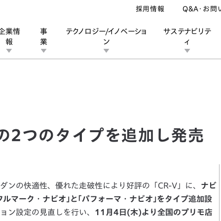
採用情報
Q&A・お問
企業情
事
テクノロジー/イノベーショ
サステナビリテ
報
業
ン
ィ
2つのタイプを追加し発売
ン
業
ス
ーポレートブランド
IRカレンダー
安全への取り組み
個人投資家の皆様へ
企業スポーツ
品質への取り組み
モータースポーツ
Honda Report
実の2つのタイプを追加し発売
ンの快適性、優れた走破性により好評の「CR-V」に、
ナビ
フルマーク・ナビオ｣と｢パフォーマ・ナビオ｣をタイプ追加設
ョン設定の見直しを行い、
11月4日(木)より全国のプリモ店