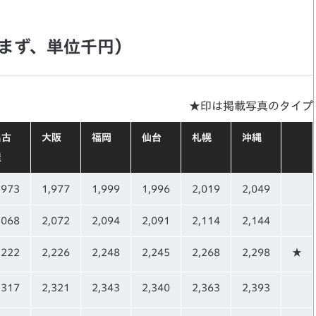
含まず、単位千円）
★印は掲載写真のタイプ
名古
大阪
福岡
仙台
札幌
沖縄
屋
,973
1,977
1,999
1,996
2,019
2,049
,068
2,072
2,094
2,091
2,114
2,144
,222
2,226
2,248
2,245
2,268
2,298
★
,317
2,321
2,343
2,340
2,363
2,393