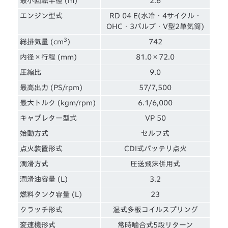
最小回転半径 (m)
2.6
エンジン型式
RD 04 E(水冷・4サイクル・
OHC・3バルブ・V型2単気筒)
3
総排気量 (cm
)
742
内径×行程 (mm)
81.0×72.0
圧縮比
9.0
最高出力 (PS/rpm)
57/7,500
最大トルク (kgm/rpm)
6.1/6,000
キャブレター型式
VP 50
始動方式
セルフ式
点火装置形式
CDI式バッテリ点火
潤滑方式
圧送飛沫併用式
潤滑油容量 (L)
3.2
燃料タンク容量 (L)
23
クラッチ形式
湿式多板コイルスプリング
変速機形式
常時噛合式5段リターン