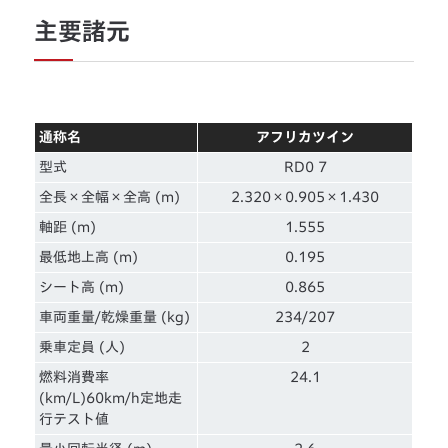
主要諸元
通称名
アフリカツイン
型式
RD0 7
全長×全幅×全高 (m)
2.320×0.905×1.430
軸距 (m)
1.555
最低地上高 (m)
0.195
シート高 (m)
0.865
車両重量/乾燥重量 (kg)
234/207
乗車定員 (人)
2
燃料消費率
24.1
(km/L)60km/h定地走
行テスト値