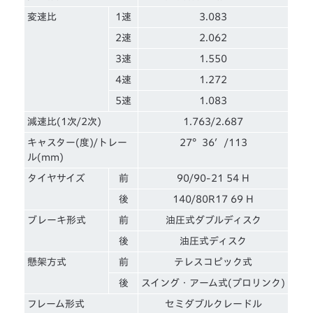
変速比
1速
3.083
2速
2.062
3速
1.550
4速
1.272
5速
1.083
減速比(1次/2次)
1.763/2.687
キャスター(度)/トレー
27°36′/113
ル(mm)
タイヤサイズ
前
90/90-21 54 H
後
140/80R17 69 H
ブレーキ形式
前
油圧式ダブルディスク
後
油圧式ディスク
懸架方式
前
テレスコピック式
後
スイング・アーム式(プロリンク)
フレーム形式
セミダブルクレードル