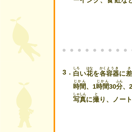
ーインク、
食紅
な
しろ
はな
かく
ようき
さ
白
い
花
を
各
容器
に
じかん
じかん
ふん
時間
、1
時間
30
分
、
しゃしん
と
写真
に
撮
り、ノー