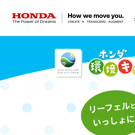
HONDA The Power of Dreams
企業情報 トップ
事業 トップ
テクノロジー/イノベーション トップ
サステナビリティ トップ
投資家情報 トップ
ニュースルーム
Discover Honda
社長メッセージ
クルマ
研究開発
ESGレポート
経営方針
ニュースルーム
Discover Honda
バイク
テクノロジー
IR資料室
Honda Report
経営方針
パワープロダクツ
財務・業績情報
デザイン
会社概要
環境
マリン
オープンイノベーショ
社会
株式・債券情報
ヒストリー
その他事
ガバナン
コ