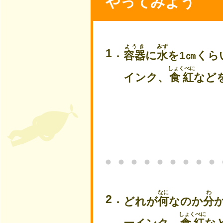
やってみよう
ようき
みず
容器
に
水
を1㎝くら
しょくべに
インク、
食紅
など
なに
わ
どれが
何
なのか
分
しょくべに