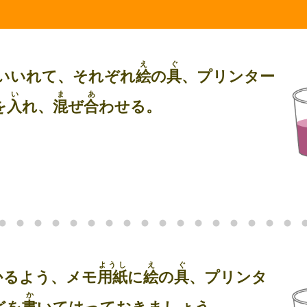
え
ぐ
いいれて、それぞれ
絵
の
具
、プリンター
い
ま
あ
を
入
れ、
混
ぜ
合
わせる。
ようし
え
ぐ
かるよう、メモ
用紙
に
絵
の
具
、プリンタ
か