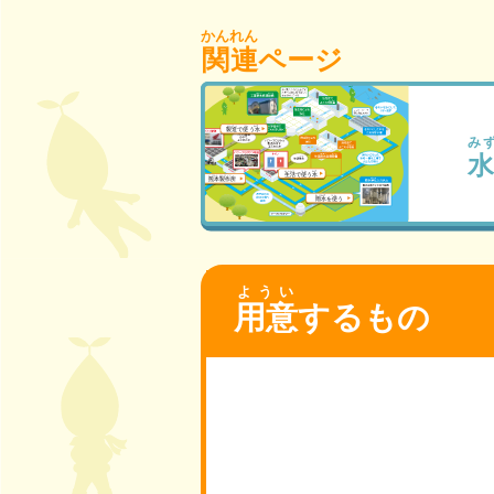
かんれん
関連
ページ
ようい
用意
するもの