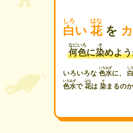
しろ
はな
白
い
花
を
なにいろ
そ
何色
に
染
めよう
いろみず
し
いろいろな
色水
に、
いろみず
はな
そ
色水
で
花
は
染
まるの