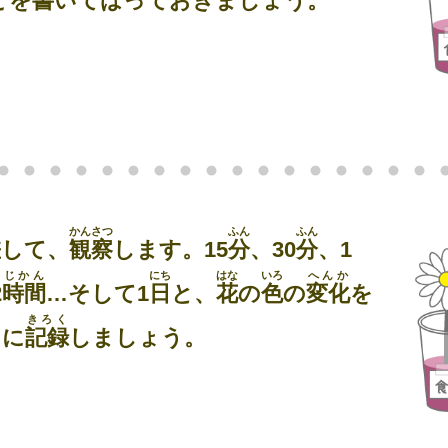
どを
書
いてはっておきましょう。
かんさつ
ふん
ふん
差
して、
観察
します。15
分
、30
分
、1
じかん
にち
はな
いろ
へんか
2
時間
…そして1
日
と、
花
の
色
の
変化
を
きろく
トに
記録
しましょう。