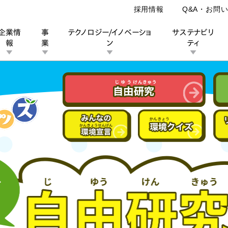
採用情報
Q&A・お問
企業情
事
テクノロジー/イノベーショ
サステナビリ
報
業
ン
ティ
ン
業
ス
ーポレートブランド
IRカレンダー
安全への取り組み
個人投資家の皆様へ
企業スポーツ
品質への取り組み
モータースポーツ
Honda Report