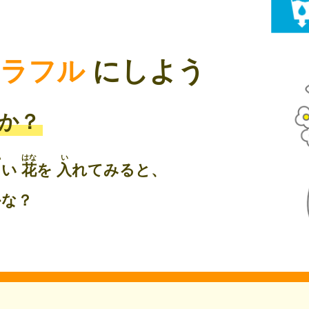
カラフル
にしよう
か？
ろ
はな
い
白
い
花
を
入
れてみると、
かな？