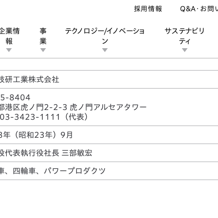
採用情報
Q&A・お問
企業情
事
テクノロジー/イノベーショ
サステナビリ
報
業
ン
ティ
技研工業株式会社
5-8404
ン
業
ス
ーポレートブランド
IRカレンダー
安全への取り組み
個人投資家の皆様へ
企業スポーツ
品質への取り組み
モータースポーツ
Honda Report
都港区虎ノ門2-2-3 虎ノ門アルセアタワー
. 03-3423-1111（代表）
48年（昭和23年）9月
役代表執行役社長 三部敏宏
車、四輪車、パワープロダクツ