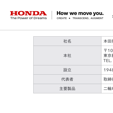
HONDA The Power of Dreams
会社概要
企業情報 トップ
事業 トップ
テクノロジー/イノベーション トップ
サステナビリティ トップ
投資家情報 トップ
ニュースルーム
Discover Honda
社名
本田
〒10
社長メッセージ
クルマ
研究開発
ESGレポート
経営方針
ニュースルーム
Discover Honda
バイク
テクノロジー
IR資料室
Honda Report
経営方針
パワープロダクツ
財務・業績情報
デザイン
会社概要
環境
オープンイノベーショ
マリン
社会
株式・債券情報
ヒストリー
その他事
ガバナン
コ
本社
東京
TEL
設立
19
代表者
取締
主要製品
二輪